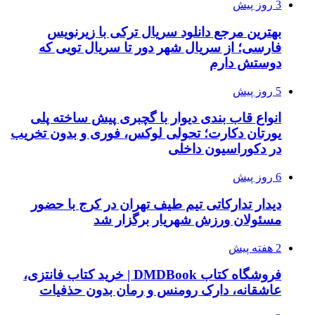
3 روز پیش
بهترین مرجع دانلود سریال ترکی با زیرنویس
فارسی؛ از سریال شهر دور تا سریال تویی که
دوستش دارم
5 روز پیش
انواع قاب بندی دیوار با گچبری پیش ساخته پلی
یورتان دکارت؛ تحولی لوکس، فوری و بدون تخریب
در دکوراسیون داخلی
6 روز پیش
دیدار تدارکاتی تیم طیف تهران در کرج با حضور
مسئولان ورزش شهریار برگزار شد
2 هفته پیش
فروشگاه کتاب DMDBook | خرید کتاب فانتزی،
عاشقانه، دارک رومنس و رمان بدون حذفیات