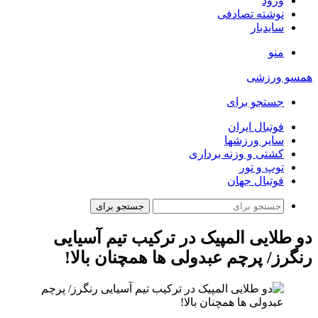
ورود
نوشته تصادفی
سایدبار
منو
همسو ورزشی
جستجو برای
فوتبال ایران
سایر ورزشها
کشتی و وزنه برداری
توپ و تور
فوتبال جهان
جستجو برای
دو طلایی المپیک در ترکیب تیم آسیایی
رنگرز/ پرچم عبدولی ها همچنان بالا!