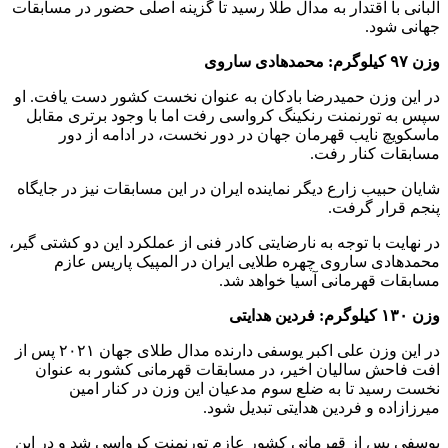
آلبانی با اقتدار به مدال طلا رسید تا گزینه اصلی حضور در مسابقات
جهانی شود.
وزن ۹۷ کیلوگرم: محمدهادی ساروی
در این وزن حمیدرضا بادکان به عنوان نخست کشور دست یافت. او
سپس به تورنمنت رنکینگ کرواسی رفت اما با وجود برتری مقابل
ماسکویچ نایب قهرمان جهان در دور نخست، در ادامه از دور
مسابقات کنار رفت.
شایان حبیب زارع دیگر نماینده ایران در این مسابقات نیز در جایگاه
پنجم قرار گرفت.
در نهایت با توجه به نارضایتی کادر فنی از عملکرد این دو کشتی گیر،
محمدهادی ساروی چهره طلایی ایران در المپیک پاریس عازم
مسابقات قهرمانی آسیا خواهد شد.
وزن ۱۳۰ کیلوگرم: فردین هدایتی
در این وزن علی اکبر یوسفی دارنده مدال طلای جهان ۲۰۲۱ پس از
افت فاحش سالیان اخیر، در مسابقات قهرمانی کشور به عنوان
نخست رسید تا به ضلع سوم مدعیان این وزن در کنار امین
میرزازاده و فردین هدایتی تبدیل شود.
یوسفی پس از قهرمانی کشور عازم تورنمنت کرواسی شد و در این