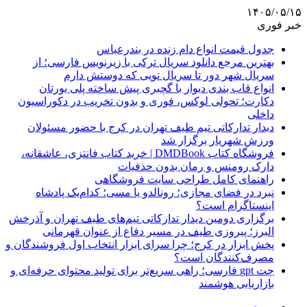
۱۴۰۵/۰۵/۱۵
خبر فوری
جدول قیمت انواع دام زنده در بندرعباس
بهترین مرجع دانلود سریال ترکی با زیرنویس فارسی؛ از
سریال شهر دور تا سریال تویی که دوستش دارم
انواع قاب بندی دیوار با گچبری پیش ساخته پلی یورتان
دکارت؛ تحولی لوکس، فوری و بدون تخریب در دکوراسیون
داخلی
دیدار تدارکاتی تیم طیف تهران در کرج با حضور مسئولان
ورزش شهریار برگزار شد
فروشگاه کتاب DMDBook | خرید کتاب فانتزی، عاشقانه،
دارک رومنس و رمان بدون حذفیات
راهنمای کامل طراحی سایت فروشگاهی
نبرد در فضای مجازی؛ رونالدو یا مسی؛ کدام‌یک پادشاه
اینستاگرام است؟
برگزاری دومین دیدار تدارکاتی تیم‌های طیف تهران و آذرخش
البرز؛ پیروزی طیف در مسیر دفاع از عنوان قهرمانی
پخش ابزار در کرج؛ چرا سرای ابزار انتخاب اول فروشندگان و
مصرف‌کنندگان است؟
چت gpt فارسی؛ راهی سریع‌تر برای تولید محتوای حرفه‌ای و
بازاریابی هوشمند