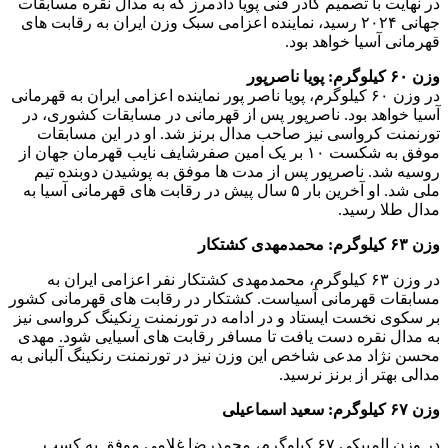
در نهایت با تصمیم کادر فنی پویا دادمرز که به مدال نقره مسابقات
جهانی ۲۰۲۴ رسید، نماینده اعزامی سبک وزن ایران به رقابت های
قهرمانی آسیا خواهد بود.
وزن ۶۰ کیلوگرم: پویا ناصرپور
در وزن ۶۰ کیلوگرم، پویا ناصر پور نماینده اعزامی ایران به قهرمانی
آسیا خواهد بود. ناصرپور پس از قهرمانی در مسابقات کشوری، در
تورنمنت کرواسی نیز صاحب مدال برنز شد. او در این مسابقات
موفق به شکست ۱۰ بر یک امین صفرشایف نایب قهرمان جهان از
روسیه شد. ناصرپور پس از مدت ها موفق به پوشیدن دوبنده تیم
ملی شد. او آخرین بار ۵ سال پیش در رقابت های قهرمانی آسیا به
مدال طلا رسید.
وزن ۶۳ کیلوگرم: محمدمهدی کشتکار
در وزن ۶۳ کیلوگرم، محمدمهدی کشتکار نفر اعزامی ایران به
مسابقات قهرمانی آسیاست. کشتکار در رقابت های قهرمانی کشور
بر سکوی نخست ایستاد و در ادامه در تورنمنت رنکینگ کرواسی نیز
به مدال نقره دست یافت تا مسافر رقابت های آسیایی شود. مهدی
محسن نژاد مدعی شاخص این وزن نیز در تورنمنت رنکینگ آلبانی به
مدالی بهتر از برنز نرسید.
وزن ۶۷ کیلوگرم: سعید اسماعیلی
در وزن المپیکی ۶۷ کیلوگرم، محمدرضا غلامی موفق به کسب