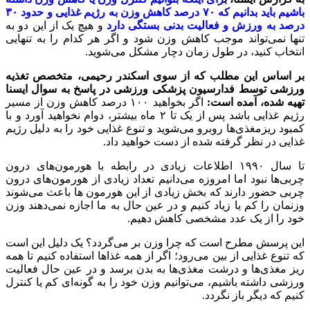
باشیم باید بدانیم که ۷۰ درصد کاهش وزن به رژیم غذایی و حدود ۳۰
درصد به ورزش و فعالیت بدنی بستگی دارد
و هیچ یک از این دو به
تنها نمی‌تواند موجب کاهش وزن شود و اگر هر کدام را به تنهایی
انتخاب کنید، در طول زمان دچار مشکل می‌شوید.
بر اساس این مطلب که از سوی اسکندر رحیمی، متخصص تغذیه
ورزشی توسط فدارسیون پزشکی ورزشی در پاسخ به سوال ایسنا
تهیه شده، آمده است:
اگر بخواهید ۱۰۰ درصد کاهش وزن از مسیر
رژیم غذایی باشد پس از یک تا ۲ ماه بیشتر، دوام نخواهید آورد و با
کمبود ریزمغذی‌ها روبرو می‌شوید و تنوع غذایی خود را به دلیل رژیم
غذایی در نظر گرفته شده از دست خواهید داد.
تا سال ۱۹۹۰ اطلاعات زیادی در رابطه با هورمون‌های درون
چربی‌ها نبود اما امروزه می‌دانیم تعداد زیادی از هورمون‌های درون
چربی حضور دارند که بخش زیادی از این هورمون ها باعث می‌شوند
وزنمان را کم یا زیاد کنیم و در عین حال به ما اجازه نمی‌دهند وزن
خود را از یک عدد مشخصی کاهش دهیم.
این پرسش مطرح است که چرا وزن بر می‌گردد؟ یک دلیل این است
که تنوع غذایی از بین می‌رود؛ اگر از همه غذاها استفاده کنیم تا همه
ریز مغذی‌ها و درشت مغذی‌ها به بدن برسد و در عین حال فعالیت
ورزشی داشته باشیم، می‌توانیم وزن خود را به گونه‌ای کم یا کنترل
کنیم که دیگر باز نگردد.