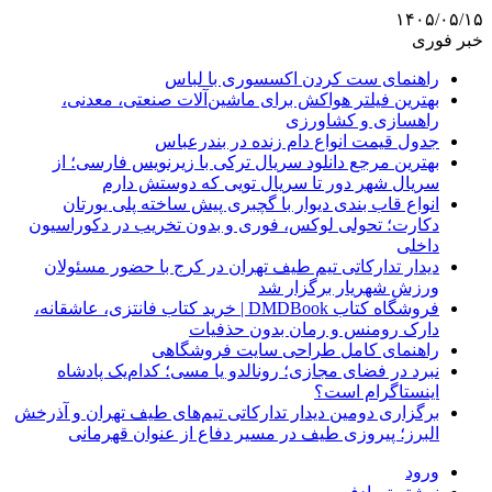
۱۴۰۵/۰۵/۱۵
خبر فوری
راهنمای ست کردن اکسسوری با لباس
بهترین فیلتر هواکش برای ماشین‌آلات صنعتی، معدنی،
راهسازی و کشاورزی
جدول قیمت انواع دام زنده در بندرعباس
بهترین مرجع دانلود سریال ترکی با زیرنویس فارسی؛ از
سریال شهر دور تا سریال تویی که دوستش دارم
انواع قاب بندی دیوار با گچبری پیش ساخته پلی یورتان
دکارت؛ تحولی لوکس، فوری و بدون تخریب در دکوراسیون
داخلی
دیدار تدارکاتی تیم طیف تهران در کرج با حضور مسئولان
ورزش شهریار برگزار شد
فروشگاه کتاب DMDBook | خرید کتاب فانتزی، عاشقانه،
دارک رومنس و رمان بدون حذفیات
راهنمای کامل طراحی سایت فروشگاهی
نبرد در فضای مجازی؛ رونالدو یا مسی؛ کدام‌یک پادشاه
اینستاگرام است؟
برگزاری دومین دیدار تدارکاتی تیم‌های طیف تهران و آذرخش
البرز؛ پیروزی طیف در مسیر دفاع از عنوان قهرمانی
ورود