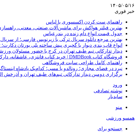
۱۴۰۵/۰۵/۱۶
خبر فوری
راهنمای ست کردن اکسسوری با لباس
بهترین فیلتر هواکش برای ماشین‌آلات صنعتی، معدنی، راهساز
جدول قیمت انواع دام زنده در بندرعباس
بهترین مرجع دانلود سریال ترکی با زیرنویس فارسی؛ از سریال
انواع قاب بندی دیوار با گچبری پیش ساخته پلی یورتان دکارت
دیدار تدارکاتی تیم طیف تهران در کرج با حضور مسئولان ورزش
فروشگاه کتاب DMDBook | خرید کتاب فانتزی، عاشقانه، دارک رومنس و رمان بدون حذفیات
راهنمای کامل طراحی سایت فروشگاهی
نبرد در فضای مجازی؛ رونالدو یا مسی؛ کدام‌یک پادشاه اینستا
برگزاری دومین دیدار تدارکاتی تیم‌های طیف تهران و آذرخش ا
ورود
نوشته تصادفی
سایدبار
منو
همسو ورزشی
جستجو برای