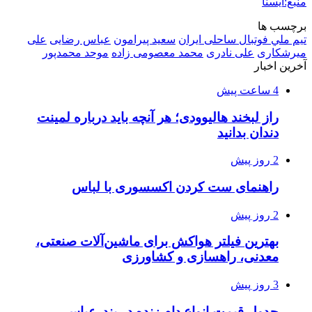
منبع:ایسنا
برچسب ها
تيم ملي فوتبال ساحلی ایران
سعید پیرامون
عباس رضایی
علی
میرشکاری
علی نادری
محمد معصومی زاده
موحد محمدپور
آخرین اخبار
4 ساعت پیش
راز لبخند هالیوودی؛ هر آنچه باید درباره لمینت
دندان بدانید
2 روز پیش
راهنمای ست کردن اکسسوری با لباس
2 روز پیش
بهترین فیلتر هواکش برای ماشین‌آلات صنعتی،
معدنی، راهسازی و کشاورزی
3 روز پیش
جدول قیمت انواع دام زنده در بندرعباس