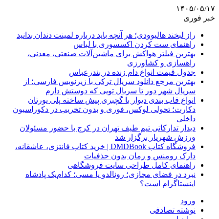
۱۴۰۵/۰۵/۱۷
خبر فوری
راز لبخند هالیوودی؛ هر آنچه باید درباره لمینت دندان بدانید
راهنمای ست کردن اکسسوری با لباس
بهترین فیلتر هواکش برای ماشین‌آلات صنعتی، معدنی،
راهسازی و کشاورزی
جدول قیمت انواع دام زنده در بندرعباس
بهترین مرجع دانلود سریال ترکی با زیرنویس فارسی؛ از
سریال شهر دور تا سریال تویی که دوستش دارم
انواع قاب بندی دیوار با گچبری پیش ساخته پلی یورتان
دکارت؛ تحولی لوکس، فوری و بدون تخریب در دکوراسیون
داخلی
دیدار تدارکاتی تیم طیف تهران در کرج با حضور مسئولان
ورزش شهریار برگزار شد
فروشگاه کتاب DMDBook | خرید کتاب فانتزی، عاشقانه،
دارک رومنس و رمان بدون حذفیات
راهنمای کامل طراحی سایت فروشگاهی
نبرد در فضای مجازی؛ رونالدو یا مسی؛ کدام‌یک پادشاه
اینستاگرام است؟
ورود
نوشته تصادفی