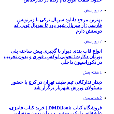
5 روز پیش
بهترین مرجع دانلود سریال ترکی با زیرنویس
فارسی؛ از سریال شهر دور تا سریال تویی که
دوستش دارم
7 روز پیش
انواع قاب بندی دیوار با گچبری پیش ساخته پلی
یورتان دکارت؛ تحولی لوکس، فوری و بدون تخریب
در دکوراسیون داخلی
1 هفته پیش
دیدار تدارکاتی تیم طیف تهران در کرج با حضور
مسئولان ورزش شهریار برگزار شد
2 هفته پیش
فروشگاه کتاب DMDBook | خرید کتاب فانتزی،
عاشقانه، دارک رومنس و رمان بدون حذفیات