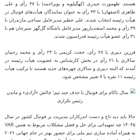
هستند. طهمورث حیدری (کهگیلویه و بویراحمد) با ۳۷ رأی و علی
طاهری (اصفهان) با ۳۳ رأی به عنوان نمایندگان هیأت‌های فوتبال در
هیأت رئیسه انتخاب شدند. علی خطیر مدیرعامل نساجی مازندران با
۳۹ رأی و محمد اسفندیارپور مدیرعامل باشگاه گل‌گهر سیرجان هم با
۳۱ رأی عضو هیأت رئیسه فدراسیون شدند.
فرزین دبیری با ۲۸ رأی، حجت کریمی با ۲۳ رأی و محمد رحمان
سالاری با ۲۱ رأی در بخش کارشناس به عضویت هیأت رئیسه در
آمدند که البته دبیری و سالاری چهره‌های جدید هستند تا ترکیب هیأت
رئیسه ۱۱
نفره
با ۷ تغییر مشخص شود.
حالا باید دید تاج و دست اندرکاران مدیریت بر فوتبال کشور در سال
۱۴۰۴۵ چه تمهیداتی برای حل و فصل مشکلات مربوط به همین VAR
به همراه آماده سازی تیم ملی برای حضور بهتر در جام جهانی
۲۰۲۶