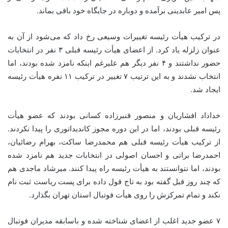
پس امیر عابدینی برآمده و دوباره در جایگاه خود باقی بماند.
در ترکیب هیأت رئیسه تغییرات وسیعی رخ داد که می‌شود از آن به
عنوان زلزله یاد کرد. از اعضای هیأت رئیسه قبلی ۳ نفر در انتخابات
حضور نداشتند و ۴ نفر دیگر هم علیرغم اینکه نامزد شده بودند، اما
انتخاب نشدند و به این ترتیب ۷ تغییر در ترکیب ۱۱ نفره هیأت رئیسه
ایجاد شد.
خداداد افشاریان و منصور قنبرزاده کسانی بودند که عضو هیأت
رئیسه قبلی بودند، اما در این دوره مجوز کاندیداتوری را پیدا نکردند.
از ترکیب هیأت رئیسه قبلی هم محمدرضا ساکت، بهرام رضائیان،
احمدرضا براتی و احسان اصولی در انتخابات جدید هم نامزد شده
بودند، اما نتوانستند به هیأت رئیسه راه پیدا کنند. میرشاد ماجدی هم
که چند روز قبل گفته بود به تاج قول داده برای پست ریاست ثبت نام
نکند و تمام تمرکزش را روی هیأت فوتبال استان تهران بگذارد.
۷ عضو جدید اغلب از اعضای شناخته شده و باسابقه مدیران فوتبال