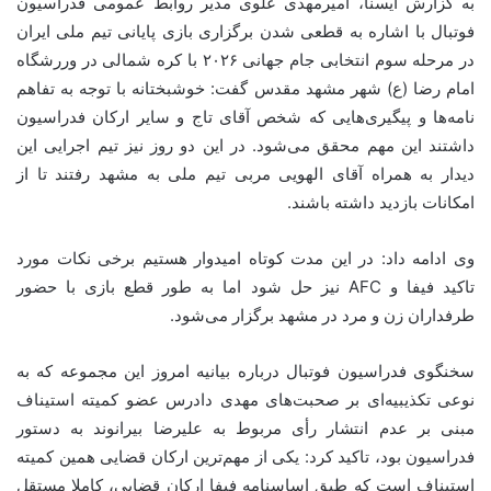
به گزارش ایسنا، امیرمهدی علوی مدیر روابط عمومی فدراسیون
فوتبال با اشاره به قطعی شدن برگزاری بازی پایانی تیم ملی ایران
در مرحله سوم انتخابی جام جهانی ۲۰۲۶ با کره شمالی در وررشگاه
امام رضا (ع) شهر مشهد مقدس گفت: خوشبختانه با توجه به تفاهم
نامه‌ها و پیگیری‌هایی که شخص آقای تاج و سایر ارکان فدراسیون
داشتند این مهم محقق می‌شود. در این دو روز نیز تیم اجرایی این
دیدار به همراه آقای الهویی مربی تیم ملی به مشهد رفتند تا از
امکانات بازدید داشته باشند.
وی ادامه داد: در این مدت کوتاه امیدوار هستیم برخی نکات مورد
تاکید فیفا و AFC نیز حل شود اما به طور قطع بازی با حضور
طرفداران زن و مرد در مشهد برگزار می‌شود.
سخنگوی فدراسیون فوتبال درباره بیانیه امروز این مجموعه که به
نوعی تکذیبیه‌ای بر صحبت‌های مهدی دادرس عضو کمیته استیناف
مبنی بر عدم انتشار رأی مربوط به علیرضا بیرانوند به دستور
فدراسیون بود، تاکید کرد: یکی از مهم‌ترین ارکان قضایی همین کمیته
استیناف است که طبق اساسنامه فیفا ارکان قضایی، کاملا مستقل