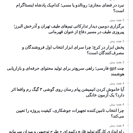
نبرد در فضای مجازی؛ رونالدو یا مسی؛ کدام‌یک پادشاه اینستاگرام
است؟
3 هفته پیش
برگزاری دومین دیدار تدارکاتی تیم‌های طیف تهران و آذرخش البرز؛
پیروزی طیف در مسیر دفاع از عنوان قهرمانی
3 هفته پیش
پخش ابزار در کرج؛ چرا سرای ابزار انتخاب اول فروشندگان و
مصرف‌کنندگان است؟
3 هفته پیش
چت gpt فارسی؛ راهی سریع‌تر برای تولید محتوای حرفه‌ای و بازاریابی
هوشمند
4 هفته پیش
آیا خاموش کردن انیمیشن پیام رسان روی گوشی ۳ گیگ رم واقعا اثر
دارد؟ یک آزمون خانگی
4 هفته پیش
چرا انتخاب تامین‌کننده تجهیزات جوشکاری، کیفیت پروژه را تعیین
می‌کند؟
4 هفته پیش
راه اندازی کارگاه تولید قارچ دکمه ای + طرح توجیهی و میزان سرمایه