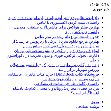
۱۴۰۵/۰۵/۱۸
خبر فوری
راز لبخند هالیوودی؛ هر آنچه باید درباره لمینت دندان بدانید
راهنمای ست کردن اکسسوری با لباس
بهترین فیلتر هواکش برای ماشین‌آلات صنعتی، معدنی،
راهسازی و کشاورزی
جدول قیمت انواع دام زنده در بندرعباس
بهترین مرجع دانلود سریال ترکی با زیرنویس فارسی؛ از
سریال شهر دور تا سریال تویی که دوستش دارم
انواع قاب بندی دیوار با گچبری پیش ساخته پلی یورتان
دکارت؛ تحولی لوکس، فوری و بدون تخریب در دکوراسیون
داخلی
دیدار تدارکاتی تیم طیف تهران در کرج با حضور مسئولان
ورزش شهریار برگزار شد
فروشگاه کتاب DMDBook | خرید کتاب فانتزی، عاشقانه،
دارک رومنس و رمان بدون حذفیات
راهنمای کامل طراحی سایت فروشگاهی
نبرد در فضای مجازی؛ رونالدو یا مسی؛ کدام‌یک پادشاه
اینستاگرام است؟
ورود
نوشته تصادفی