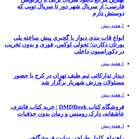
فارسی؛ از سریال شهر دور تا سریال تویی که
دوستش دارم
1 هفته پیش
انواع قاب بندی دیوار با گچبری پیش ساخته پلی
یورتان دکارت؛ تحولی لوکس، فوری و بدون تخریب
در دکوراسیون داخلی
1 هفته پیش
دیدار تدارکاتی تیم طیف تهران در کرج با حضور
مسئولان ورزش شهریار برگزار شد
2 هفته پیش
فروشگاه کتاب DMDBook | خرید کتاب فانتزی،
عاشقانه، دارک رومنس و رمان بدون حذفیات
3 هفته پیش
راهنمای کامل طراحی سایت فروشگاهی