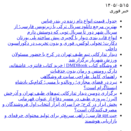
۱۴۰۵/۰۵/۱۵
خبر فوری
جدول قیمت انواع دام زنده در بندرعباس
بهترین مرجع دانلود سریال ترکی با زیرنویس فارسی؛ از
سریال شهر دور تا سریال تویی که دوستش دارم
انواع قاب بندی دیوار با گچبری پیش ساخته پلی یورتان
دکارت؛ تحولی لوکس، فوری و بدون تخریب در دکوراسیون
داخلی
دیدار تدارکاتی تیم طیف تهران در کرج با حضور مسئولان
ورزش شهریار برگزار شد
فروشگاه کتاب DMDBook | خرید کتاب فانتزی، عاشقانه،
دارک رومنس و رمان بدون حذفیات
راهنمای کامل طراحی سایت فروشگاهی
نبرد در فضای مجازی؛ رونالدو یا مسی؛ کدام‌یک پادشاه
اینستاگرام است؟
برگزاری دومین دیدار تدارکاتی تیم‌های طیف تهران و آذرخش
البرز؛ پیروزی طیف در مسیر دفاع از عنوان قهرمانی
پخش ابزار در کرج؛ چرا سرای ابزار انتخاب اول فروشندگان و
مصرف‌کنندگان است؟
چت gpt فارسی؛ راهی سریع‌تر برای تولید محتوای حرفه‌ای و
بازاریابی هوشمند