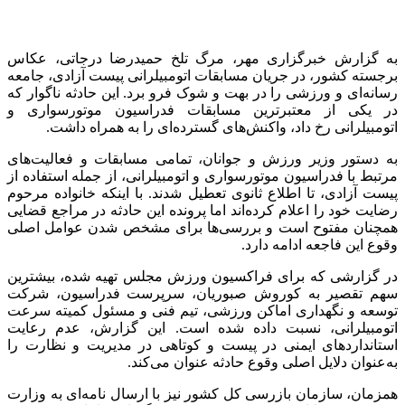
به گزارش خبرگزاری مهر، مرگ تلخ حمیدرضا درجاتی، عکاس
برجسته کشور، در جریان مسابقات اتومبیلرانی پیست آزادی، جامعه
رسانه‌ای و ورزشی را در بهت و شوک فرو برد. این حادثه ناگوار که
در یکی از معتبرترین مسابقات فدراسیون موتورسواری و
اتومبیلرانی رخ داد، واکنش‌های گسترده‌ای را به همراه داشت.
به دستور وزیر ورزش و جوانان، تمامی مسابقات و فعالیت‌های
مرتبط با فدراسیون موتورسواری و اتومبیلرانی، از جمله استفاده از
پیست آزادی، تا اطلاع ثانوی تعطیل شدند. با اینکه خانواده مرحوم
رضایت خود را اعلام کرده‌اند اما پرونده این حادثه در مراجع قضایی
همچنان مفتوح است و بررسی‌ها برای مشخص شدن عوامل اصلی
وقوع این فاجعه ادامه دارد.
در گزارشی که برای فراکسیون ورزش مجلس تهیه شده، بیشترین
سهم تقصیر به کوروش صبوریان، سرپرست فدراسیون، شرکت
توسعه و نگهداری اماکن ورزشی، تیم فنی و مسئول کمیته سرعت
اتومبیلرانی، نسبت داده شده است. این گزارش، عدم رعایت
استانداردهای ایمنی در پیست و کوتاهی در مدیریت و نظارت را
به‌عنوان دلایل اصلی وقوع حادثه عنوان می‌کند.
همزمان، سازمان بازرسی کل کشور نیز با ارسال نامه‌ای به وزارت