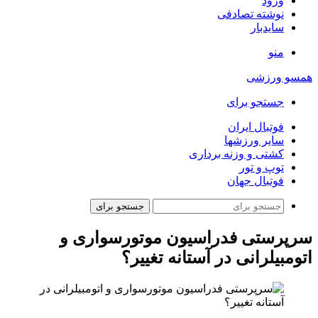
ورود
نوشته تصادفی
سایدبار
منو
همسو ورزشی
جستجو برای
فوتبال ایران
سایر ورزشها
کشتی و وزنه برداری
توپ و تور
فوتبال جهان
جستجو برای
سرپرستی فدراسیون موتورسواری و
اتومبیلرانی در آستانه تغییر؟