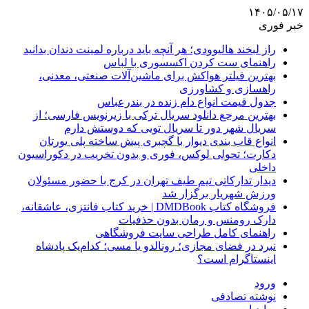
۱۴۰۵/۰۵/۱۷
خبر فوری
راز لبخند هالیوودی؛ هر آنچه باید درباره لمینت دندان بدانید
راهنمای ست کردن اکسسوری با لباس
بهترین فیلتر هواکش برای ماشین‌آلات صنعتی، معدنی،
راهسازی و کشاورزی
جدول قیمت انواع دام زنده در بندرعباس
بهترین مرجع دانلود سریال ترکی با زیرنویس فارسی؛ از
سریال شهر دور تا سریال تویی که دوستش دارم
انواع قاب بندی دیوار با گچبری پیش ساخته پلی یورتان
دکارت؛ تحولی لوکس، فوری و بدون تخریب در دکوراسیون
داخلی
دیدار تدارکاتی تیم طیف تهران در کرج با حضور مسئولان
ورزش شهریار برگزار شد
فروشگاه کتاب DMDBook | خرید کتاب فانتزی، عاشقانه،
دارک رومنس و رمان بدون حذفیات
راهنمای کامل طراحی سایت فروشگاهی
نبرد در فضای مجازی؛ رونالدو یا مسی؛ کدام‌یک پادشاه
اینستاگرام است؟
ورود
نوشته تصادفی