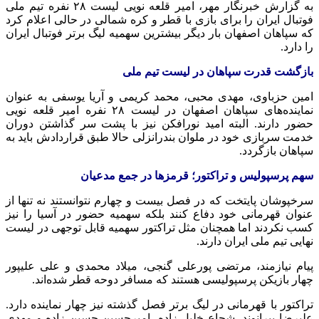
به گزارش خبرنگار مهر، امیر قلعه نویی لیست ۲۸ نفره تیم ملی
فوتبال ایران را برای بازی با قطر و کره شمالی در حالی اعلام کرد
که سپاهان اصفهان بار دیگر بیشترین سهمیه لیگ برتر فوتبال ایران
را دارد.
بازگشت قدرت سپاهان در لیست تیم ملی
امین حزباوی، مهدی محبی، محمد کریمی و آریا یوسفی به عنوان
نماینده‌های سپاهان اصفهان در لیست ۲۸ نفره امیر قلعه نویی
حضور دارند. البته امید نورافکن نیز با پشت سر گذاشتن دوران
خدمت سربازی خود در ملوان بندرانزلی حالا طبق قراردادش باید به
سپاهان بازگردد.
سهم پرسپولیس و تراکتور؛ قرمزها در جمع مدعیان
سرخپوشان پایتخت که در فصل بیست و چهارم نتوانستند نه تنها از
عنوان قهرمانی خود دفاع کنند بلکه سهمیه حضور در آسیا را نیز
کسب نکردند اما همچنان مثل تراکتور سهمیه قابل توجهی در لیست
نهایی تیم ملی ایران دارند.
پیام نیازمند، مرتضی پورعلی گنجی، میلاد محمدی و علی علیپور
چهار بازیکن پرسپولیسی هستند که مسافر دوحه قطر شده‌اند.
تراکتور با قهرمانی در لیگ برتر فصل گذشته نیز چهار نماینده دارد.
علیرضا بیرانوند، شجاع خلیل زاده، امیرحسین حسین زاده و مهدی