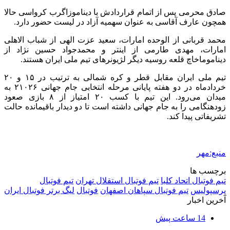
صادق محرمی پس از اتمام قراردادش با دیناموزاگرب کرواسی حالا
همچون عارف آقاسی به عنوان سهمیه آزاد در لیست حضور دارد.
محمد قربانی از الوحده امارات، سعید عزت الهی از شباب الاهلی
امارات، مهدی طارمی از اینتر و محمدجواد حسین نژاد از
دیناموماخاچ قلعه روسیه دیگر لژیونرهای تیم ملی ایران هستند.
تیم ملی ایران مقابل قطر و کره شمالی به ترتیب در ۱۵ و ۲۰
خردادماه در دو هفته پایانی مرحله انتخابی جام جهانی ۲۱۰۲۶ به
میدان می‌رود. این تیم با کسب ۲۰ امتیاز از ۸ بازی صعود
زودهنگامی را به جام جهانی داشته است تا دو دیدار باقیمانده حالت
تشریفاتی پیدا کند.
منبع:مهر
برچسب ها
تیم فوتبال اتحاد کلبا
تیم فوتبال استقلال تهران
تیم فوتبال
پرسپولیس
تیم فوتبال سپاهان اصفهان
فوتبال
لیگ برتر فوتبال ایران
آخرین اخبار
14 ساعت پیش