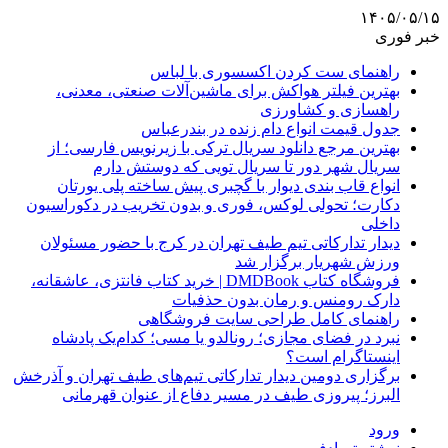
۱۴۰۵/۰۵/۱۵
خبر فوری
راهنمای ست کردن اکسسوری با لباس
بهترین فیلتر هواکش برای ماشین‌آلات صنعتی، معدنی،
راهسازی و کشاورزی
جدول قیمت انواع دام زنده در بندرعباس
بهترین مرجع دانلود سریال ترکی با زیرنویس فارسی؛ از
سریال شهر دور تا سریال تویی که دوستش دارم
انواع قاب بندی دیوار با گچبری پیش ساخته پلی یورتان
دکارت؛ تحولی لوکس، فوری و بدون تخریب در دکوراسیون
داخلی
دیدار تدارکاتی تیم طیف تهران در کرج با حضور مسئولان
ورزش شهریار برگزار شد
فروشگاه کتاب DMDBook | خرید کتاب فانتزی، عاشقانه،
دارک رومنس و رمان بدون حذفیات
راهنمای کامل طراحی سایت فروشگاهی
نبرد در فضای مجازی؛ رونالدو یا مسی؛ کدام‌یک پادشاه
اینستاگرام است؟
برگزاری دومین دیدار تدارکاتی تیم‌های طیف تهران و آذرخش
البرز؛ پیروزی طیف در مسیر دفاع از عنوان قهرمانی
ورود