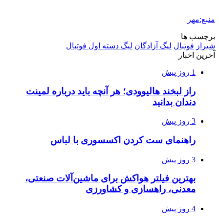
منبع:مهر
برچسب ها
شیراز
فوتبال
لیگ آزادگان
لیگ دسته اول فوتبال
آخرین اخبار
1 روز پیش
راز لبخند هالیوودی؛ هر آنچه باید درباره لمینت
دندان بدانید
3 روز پیش
راهنمای ست کردن اکسسوری با لباس
3 روز پیش
بهترین فیلتر هواکش برای ماشین‌آلات صنعتی،
معدنی، راهسازی و کشاورزی
4 روز پیش