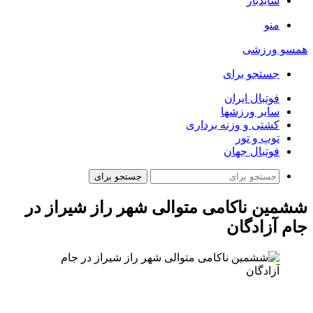
سایدبار
منو
همسو ورزشی
جستجو برای
فوتبال ایران
سایر ورزشها
کشتی و وزنه برداری
توپ و تور
فوتبال جهان
جستجو برای
ششمین ناکامی متوالی شهر راز شیراز در
جام آزادگان