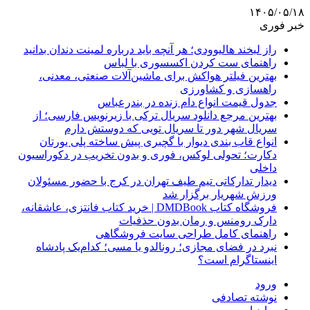
۱۴۰۵/۰۵/۱۸
خبر فوری
راز لبخند هالیوودی؛ هر آنچه باید درباره لمینت دندان بدانید
راهنمای ست کردن اکسسوری با لباس
بهترین فیلتر هواکش برای ماشین‌آلات صنعتی، معدنی،
راهسازی و کشاورزی
جدول قیمت انواع دام زنده در بندرعباس
بهترین مرجع دانلود سریال ترکی با زیرنویس فارسی؛ از
سریال شهر دور تا سریال تویی که دوستش دارم
انواع قاب بندی دیوار با گچبری پیش ساخته پلی یورتان
دکارت؛ تحولی لوکس، فوری و بدون تخریب در دکوراسیون
داخلی
دیدار تدارکاتی تیم طیف تهران در کرج با حضور مسئولان
ورزش شهریار برگزار شد
فروشگاه کتاب DMDBook | خرید کتاب فانتزی، عاشقانه،
دارک رومنس و رمان بدون حذفیات
راهنمای کامل طراحی سایت فروشگاهی
نبرد در فضای مجازی؛ رونالدو یا مسی؛ کدام‌یک پادشاه
اینستاگرام است؟
ورود
نوشته تصادفی