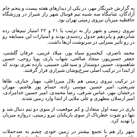
به گزارش خبرنگار مهر، در یکی از دیدارهای هفته بیست و پنجم جام
آزادگان، شامگاه سه شنبه تیم فوتبال شهر راز شیراز در ورزشگاه
حافظیه میزبان نیروی زمینی تهران بود.
نیروی زمینی و شهر راز به ترتیب با ۲۱ و ۲۲ امتیاز تیم‌های رده
شانزدهم و پانزدهم جدول رده‌بندی بودند و امتیازات این مسابقه رو
در رو تأثیر بسزایی در سرنوشت آن‌ها داشت.
محمد ناصری، کیخسرو سیاه پور، میلاد غریبی، عرفان گلشنی،
جعفر حسین‌پور، سجاد صالحی، شهاب یاری، پویا روحی، حسین
شاهسوند، حسین دوستدار و سیدعلی حسینی، یازده نفری بودند که
از ابتدا در ترکیب اصلی سرخ‌پوشان شیرازی قرار گرفتند.
در ترکیب نیروی زمینی هم بلال میرزاعلی، مهیار جباری، طاها
شریعتی، امیر حسین موسی زاده، حسام پور هاشم، مهران
درخشان مهر، عباس شرفی، رضا محمدی، امیر حسین
خدامرادی
،
امیر ارسلان مطهری و علی
ملایی
از ابتدا وارد زمین شدند.
بازی در نیمه اول متعادل و کم موقعیت از سوی دو تیم دنبال شد و
تنها دو شوت خطرناک از سوی بازیکنان نیرو زمینی، دروازه میزبان
را تهدید کرد.
شهر راز هم با تجمع بیشتر در زمین خودی چشم به ضدحملات