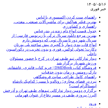
۱۴۰۵/۰۵/۱۶
خبر فوری
راهنمای ست کردن اکسسوری با لباس
بهترین فیلتر هواکش برای ماشین‌آلات صنعتی، معدنی،
راهسازی و کشاورزی
جدول قیمت انواع دام زنده در بندرعباس
بهترین مرجع دانلود سریال ترکی با زیرنویس فارسی؛ از
سریال شهر دور تا سریال تویی که دوستش دارم
انواع قاب بندی دیوار با گچبری پیش ساخته پلی یورتان
دکارت؛ تحولی لوکس، فوری و بدون تخریب در دکوراسیون
داخلی
دیدار تدارکاتی تیم طیف تهران در کرج با حضور مسئولان
ورزش شهریار برگزار شد
فروشگاه کتاب DMDBook | خرید کتاب فانتزی، عاشقانه،
دارک رومنس و رمان بدون حذفیات
راهنمای کامل طراحی سایت فروشگاهی
نبرد در فضای مجازی؛ رونالدو یا مسی؛ کدام‌یک پادشاه
اینستاگرام است؟
برگزاری دومین دیدار تدارکاتی تیم‌های طیف تهران و آذرخش
البرز؛ پیروزی طیف در مسیر دفاع از عنوان قهرمانی
ورود