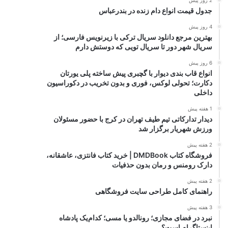
2 روز پیش
جدول قیمت انواع دام زنده در بندرعباس
4 روز پیش
بهترین مرجع دانلود سریال ترکی با زیرنویس فارسی؛ از
سریال شهر دور تا سریال تویی که دوستش دارم
6 روز پیش
انواع قاب بندی دیوار با گچبری پیش ساخته پلی یورتان
دکارت؛ تحولی لوکس، فوری و بدون تخریب در دکوراسیون
داخلی
1 هفته پیش
دیدار تدارکاتی تیم طیف تهران در کرج با حضور مسئولان
ورزش شهریار برگزار شد
2 هفته پیش
فروشگاه کتاب DMDBook | خرید کتاب فانتزی، عاشقانه،
دارک رومنس و رمان بدون حذفیات
2 هفته پیش
راهنمای کامل طراحی سایت فروشگاهی
3 هفته پیش
نبرد در فضای مجازی؛ رونالدو یا مسی؛ کدام‌یک پادشاه
اینستاگرام است؟