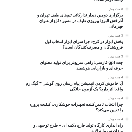
3 هفته پیش
برگزاری دومین دیدار تدارکاتی تیم‌های طیف تهران و
آذرخش البرز؛ پیروزی طیف در مسیر دفاع از عنوان
قهرمانی
3 هفته پیش
پخش ابزار در کرج؛ چرا سرای ابزار انتخاب اول
فروشندگان و مصرف‌کنندگان است؟
3 هفته پیش
چت gpt فارسی؛ راهی سریع‌تر برای تولید محتوای
حرفه‌ای و بازاریابی هوشمند
4 هفته پیش
آیا خاموش کردن انیمیشن پیام رسان روی گوشی ۳ گیگ رم
واقعا اثر دارد؟ یک آزمون خانگی
4 هفته پیش
چرا انتخاب تامین‌کننده تجهیزات جوشکاری، کیفیت پروژه
را تعیین می‌کند؟
4 هفته پیش
راه اندازی کارگاه تولید قارچ دکمه ای + طرح توجیهی و
میزان سرمایه لازم