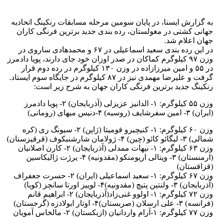
به گزارش ایسنا، در پایان سومین مرحله مسابقات رنکینگ اتحادیه
جهانی کشتی در مغولستان، رده بندی جدید برترین فرنگی کاران
جهان اعلام شد.
در این رده بندی سعید اسماعیلی در ۶۷ و محمدهادی ساروی در
وزن ۹۷ کیلوگرم کماکان در صدر اوزان خود جای دارند، پویا دادمرز
در ۵۵ و امین میرزازاده در وزن ۱۳۰ کیلوگرم در رده دوم قرار
گرفت و علیرضا مهمدی نیز در ۸۷ کیلوگرم در جایگاه سوم ایستاد.
رنکینگ جدید برترین فرنگی کاران جهان به شرح زیر است:
وزن ۵۵ کیلوگرم: ۱- الدانیز عزیزلی (آذربایجان) ۲- پویا دادمرز
(ایران) ۳- امین سفرشایف (روسیه) ۴-دنیس میهای (رومانی)
وزن ۶۰ کیلوگرم: ۱- کنیچیرو فومیتا (ژاپن) ۲- سیونگ ری (کره
شمالی) ۳- لیگائو کائو (چین) ۴- ژولامان شارشنبکوف (قرقیزستان)
وزن ۶۳ کیلوگرم: ۱- نیهات ممدلی (آذربایجان) ۲- کارن اصلانیان
(ارمنستان) ۳- ویتالی اریومنکو (مقدونیه) ۴- یرژت ژالیکاسین
(قزاقستان)
وزن ۶۷ کیلوگرم: ۱- سعید اسماعیلی (ایران) ۲- حسرت جعفراف
(آذربایجان) ۳- ولنتین پتیچ (مقدونیه)۴- لوییز اورتا سانچز (کوبا)
وزن ۷۲ کیلوگرم: ۱- اولوو غنی‌زاد(آذربایجان) ۲- ابراهیم قانم
(فرانسه) ۳- علی ارسلان (صربستان)۴- اوتار ابولادزه (گرجستان)
وزن ۷۷ کیلوگرم: ۱-آرام واردانیان (ازبکستان) ۲- مالخاس آمویان