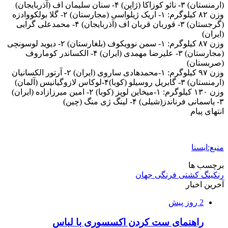
(ارمنستان) ۳- نائو کوزاکا (ژاپن) ۴- سنان سلیمان اف (آذربایجان)
وزن ۸۲ کیلوگرم: ۱- اریک ژیلواسی (مجارستان) ۲- گلا بولکووادزه
(گرجستان) ۳- قوربان قربان اف (آذربایجان) ۴- محمدعلی گرایی
(ایران)
وزن ۸۷ کیلوگرم: ۱- سمن نوویکوف (بلغارستان) ۲- دیوید لوسونچی
(مجارستان) ۳- علیرضا مهمدی (ایران) ۴- الکساندر کوماروف
(صربستان)
وزن ۹۷ کیلوگرم: ۱-محمدهادی ساروی (ایران) ۲- آرتور الکسانیان
(ارمنستان) ۳- گابریل روسیلو (کوبا)۴-لوکاس لازوگیانیس (آلمان)
وزن ۱۳۰ کیلوگرم: ۱-میخاین لوپز (کوبا) ۲- امین میرزازاده (ایران)
۳- یاسمانی فرناندز(شیلی) ۴- لینگ ژی منگ (چین)
انتهای پیام
منبع:ایسنا
برچسب ها
رنکینگ کشتی فرنگی جهان
آخرین اخبار
2 روز پیش
راهنمای ست کردن اکسسوری با لباس