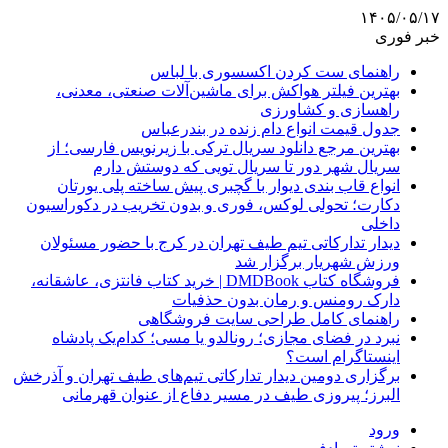
۱۴۰۵/۰۵/۱۷
خبر فوری
راهنمای ست کردن اکسسوری با لباس
بهترین فیلتر هواکش برای ماشین‌آلات صنعتی، معدنی،
راهسازی و کشاورزی
جدول قیمت انواع دام زنده در بندرعباس
بهترین مرجع دانلود سریال ترکی با زیرنویس فارسی؛ از
سریال شهر دور تا سریال تویی که دوستش دارم
انواع قاب بندی دیوار با گچبری پیش ساخته پلی یورتان
دکارت؛ تحولی لوکس، فوری و بدون تخریب در دکوراسیون
داخلی
دیدار تدارکاتی تیم طیف تهران در کرج با حضور مسئولان
ورزش شهریار برگزار شد
فروشگاه کتاب DMDBook | خرید کتاب فانتزی، عاشقانه،
دارک رومنس و رمان بدون حذفیات
راهنمای کامل طراحی سایت فروشگاهی
نبرد در فضای مجازی؛ رونالدو یا مسی؛ کدام‌یک پادشاه
اینستاگرام است؟
برگزاری دومین دیدار تدارکاتی تیم‌های طیف تهران و آذرخش
البرز؛ پیروزی طیف در مسیر دفاع از عنوان قهرمانی
ورود