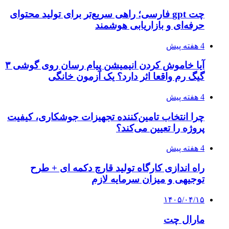
چت gpt فارسی؛ راهی سریع‌تر برای تولید محتوای
حرفه‌ای و بازاریابی هوشمند
4 هفته پیش
آیا خاموش کردن انیمیشن پیام رسان روی گوشی ۳
گیگ رم واقعا اثر دارد؟ یک آزمون خانگی
4 هفته پیش
چرا انتخاب تامین‌کننده تجهیزات جوشکاری، کیفیت
پروژه را تعیین می‌کند؟
4 هفته پیش
راه اندازی کارگاه تولید قارچ دکمه ای + طرح
توجیهی و میزان سرمایه لازم
۱۴۰۵/۰۴/۱۵
مارال چت