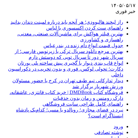
۱۴۰۵/۰۵/۱۷
خبر فوری
راز لبخند هالیوودی؛ هر آنچه باید درباره لمینت دندان بدانید
راهنمای ست کردن اکسسوری با لباس
بهترین فیلتر هواکش برای ماشین‌آلات صنعتی، معدنی،
راهسازی و کشاورزی
جدول قیمت انواع دام زنده در بندرعباس
بهترین مرجع دانلود سریال ترکی با زیرنویس فارسی؛ از
سریال شهر دور تا سریال تویی که دوستش دارم
انواع قاب بندی دیوار با گچبری پیش ساخته پلی یورتان
دکارت؛ تحولی لوکس، فوری و بدون تخریب در دکوراسیون
داخلی
دیدار تدارکاتی تیم طیف تهران در کرج با حضور مسئولان
ورزش شهریار برگزار شد
فروشگاه کتاب DMDBook | خرید کتاب فانتزی، عاشقانه،
دارک رومنس و رمان بدون حذفیات
راهنمای کامل طراحی سایت فروشگاهی
نبرد در فضای مجازی؛ رونالدو یا مسی؛ کدام‌یک پادشاه
اینستاگرام است؟
ورود
نوشته تصادفی