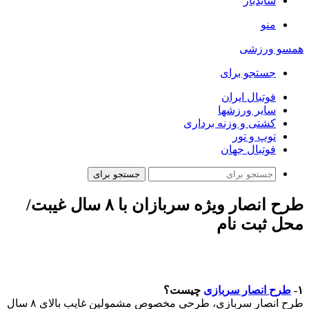
سایدبار
منو
همسو ورزشی
جستجو برای
فوتبال ایران
سایر ورزشها
کشتی و وزنه برداری
توپ و تور
فوتبال جهان
جستجو برای
طرح انصار ویژه سربازان با ۸ سال غیبت/
محل ثبت نام
۱-
طرح انصار سربازی
چیست؟
طرح انصار سربازی، طرحی مخصوص مشمولین غایب بالای ۸ سال