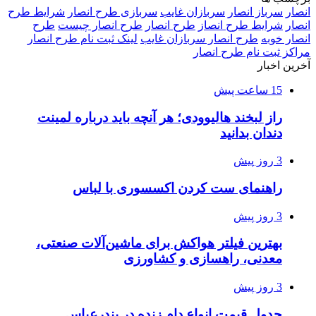
انصار
سرباز انصار
سربازان غایب
سربازی طرح انصار
شرایط طرح
انصار
شرایط طرح انصاز
طرح انصار
طرح انصار چیست
طرح
انصار خوبه
طرح انصار سربازان غایب
لینک ثبت نام طرح انصار
مراکز ثبت نام طرح انصار
آخرین اخبار
15 ساعت پیش
راز لبخند هالیوودی؛ هر آنچه باید درباره لمینت
دندان بدانید
3 روز پیش
راهنمای ست کردن اکسسوری با لباس
3 روز پیش
بهترین فیلتر هواکش برای ماشین‌آلات صنعتی،
معدنی، راهسازی و کشاورزی
3 روز پیش
جدول قیمت انواع دام زنده در بندرعباس