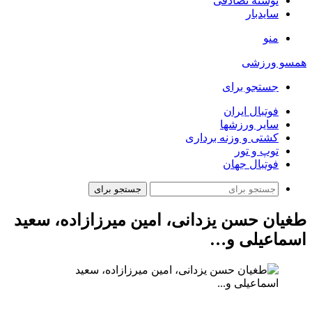
نوشته تصادفی
سایدبار
منو
همسو ورزشی
جستجو برای
فوتبال ایران
سایر ورزشها
کشتی و وزنه برداری
توپ و تور
فوتبال جهان
جستجو برای
طغیان حسن یزدانی، امین میرزازاده، سعید
اسماعیلی و…