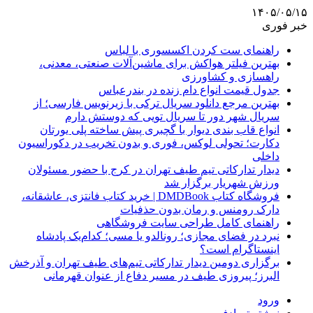
۱۴۰۵/۰۵/۱۵
خبر فوری
راهنمای ست کردن اکسسوری با لباس
بهترین فیلتر هواکش برای ماشین‌آلات صنعتی، معدنی،
راهسازی و کشاورزی
جدول قیمت انواع دام زنده در بندرعباس
بهترین مرجع دانلود سریال ترکی با زیرنویس فارسی؛ از
سریال شهر دور تا سریال تویی که دوستش دارم
انواع قاب بندی دیوار با گچبری پیش ساخته پلی یورتان
دکارت؛ تحولی لوکس، فوری و بدون تخریب در دکوراسیون
داخلی
دیدار تدارکاتی تیم طیف تهران در کرج با حضور مسئولان
ورزش شهریار برگزار شد
فروشگاه کتاب DMDBook | خرید کتاب فانتزی، عاشقانه،
دارک رومنس و رمان بدون حذفیات
راهنمای کامل طراحی سایت فروشگاهی
نبرد در فضای مجازی؛ رونالدو یا مسی؛ کدام‌یک پادشاه
اینستاگرام است؟
برگزاری دومین دیدار تدارکاتی تیم‌های طیف تهران و آذرخش
البرز؛ پیروزی طیف در مسیر دفاع از عنوان قهرمانی
ورود