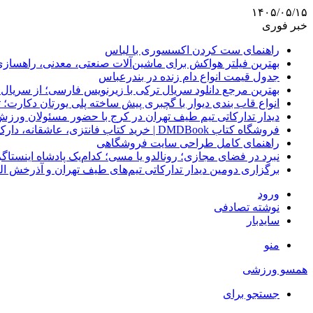
۱۴۰۵/۰۵/۱۵
خبر فوری
راهنمای ست کردن اکسسوری با لباس
بهترین فیلتر هواکش برای ماشین‌آلات صنعتی، معدنی، راهساز
جدول قیمت انواع دام زنده در بندرعباس
بهترین مرجع دانلود سریال ترکی با زیرنویس فارسی؛ از سریال
انواع قاب بندی دیوار با گچبری پیش ساخته پلی یورتان دکارت
دیدار تدارکاتی تیم طیف تهران در کرج با حضور مسئولان ورزش
فروشگاه کتاب DMDBook | خرید کتاب فانتزی، عاشقانه، دارک رومنس و رمان بدون حذفیات
راهنمای کامل طراحی سایت فروشگاهی
نبرد در فضای مجازی؛ رونالدو یا مسی؛ کدام‌یک پادشاه اینستا
برگزاری دومین دیدار تدارکاتی تیم‌های طیف تهران و آذرخش ا
ورود
نوشته تصادفی
سایدبار
منو
همسو ورزشی
جستجو برای