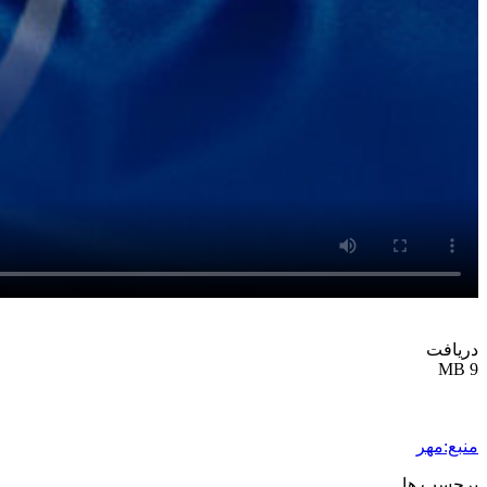
دریافت
9 MB
منبع:مهر
برچسب ها