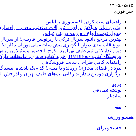
۱۴۰۵/۰۵/۱۵
خبر فوری
راهنمای ست کردن اکسسوری با لباس
بهترین فیلتر هواکش برای ماشین‌آلات صنعتی، معدنی، راهساز
جدول قیمت انواع دام زنده در بندرعباس
بهترین مرجع دانلود سریال ترکی با زیرنویس فارسی؛ از سریال
انواع قاب بندی دیوار با گچبری پیش ساخته پلی یورتان دکارت
دیدار تدارکاتی تیم طیف تهران در کرج با حضور مسئولان ورزش
فروشگاه کتاب DMDBook | خرید کتاب فانتزی، عاشقانه، دارک رومنس و رمان بدون حذفیات
راهنمای کامل طراحی سایت فروشگاهی
نبرد در فضای مجازی؛ رونالدو یا مسی؛ کدام‌یک پادشاه اینستا
برگزاری دومین دیدار تدارکاتی تیم‌های طیف تهران و آذرخش ا
ورود
نوشته تصادفی
سایدبار
منو
همسو ورزشی
جستجو برای