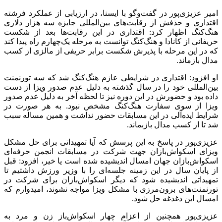
امیر عزیزی‌پور در گفت‌وگو با ایسنا، در ارزیابی از عملکرد فرشته
اقتداری و حذفش از رقابت‌های بین‌المللی جایزه سه هزار دلاری
هنگ‌کنگ اظهار کرد: اقتداری در این رقابت‌ها بعد از شکست
حریفانی از کانادا و هنگ‌کنگ توانست به مرحله یک‌چهارم راه پیدا کند
که در این مرحله با پذیرش شکست برابر حریفی از مالزی از کسب
مدال بازماند.
او افزود: اقتداری در شرایطی عازم هنگ‌کنگ شد که سه تورنمنت
بین‌المللی خود را در سال گذشته به دلیل عدم صدور ویزا از دست
داده بود و حضورش در این دوره نیز تا لحظه آخر به دلیل عدم صدور
ویزا از سوی سفارت هنگ‌کنگ مشخص نبود. به هر صورت در
شرایط ایده‌آلی در این مسابقات حضور نداشت و همین مساله سبب
شد تا از کسب مدال بازبماند.
عزیزی‌پور در پاسخ به این پرسش که آیا تمهیداتی برای حل مشکل
ویزای اسکواش‌بازان جهت شرکت در مسابقات انجمن حرفه‌ای
اسکواش‌بازان جهان امسال اندیشیده شده است یا خیر، افزود: قبل
از پایان سال در این زمینه جلسه‌ای را با وزیر ورزش داشتیم تا
تمهیداتی اندیشیده شود که دیگر اسکواش‌بازان برای شرکت در
تورنمنت‌های برون‌مرزی با مشکل ویزا مواجه نشوند، امیدوارم که
امسال این دغدغه حل شود.
عزیزی‌پور همچنین از اعزام چهار اسکواش‌باز زن و مرد به