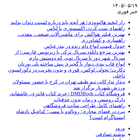
۱۴۰۵/۰۵/۱۹
خبر فوری
راز لبخند هالیوودی؛ هر آنچه باید درباره لمینت دندان بدانید
راهنمای ست کردن اکسسوری با لباس
بهترین فیلتر هواکش برای ماشین‌آلات صنعتی، معدنی،
راهسازی و کشاورزی
جدول قیمت انواع دام زنده در بندرعباس
بهترین مرجع دانلود سریال ترکی با زیرنویس فارسی؛ از
سریال شهر دور تا سریال تویی که دوستش دارم
انواع قاب بندی دیوار با گچبری پیش ساخته پلی یورتان
دکارت؛ تحولی لوکس، فوری و بدون تخریب در دکوراسیون
داخلی
دیدار تدارکاتی تیم طیف تهران در کرج با حضور مسئولان
ورزش شهریار برگزار شد
فروشگاه کتاب DMDBook | خرید کتاب فانتزی، عاشقانه،
دارک رومنس و رمان بدون حذفیات
راهنمای کامل طراحی سایت فروشگاهی
نبرد در فضای مجازی؛ رونالدو یا مسی؛ کدام‌یک پادشاه
اینستاگرام است؟
ورود
نوشته تصادفی