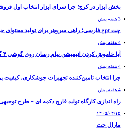
پخش ابزار در کرج؛ چرا سرای ابزار انتخاب اول فر
3 هفته پیش
چت gpt فارسی؛ راهی سریع‌تر برای تولید محتوای حرفه‌ای و بازاریابی هوشمند
4 هفته پیش
آیا خاموش کردن انیمیشن پیام رسان روی گوشی ۳ گیگ رم واقعا اثر دارد؟ یک آزمون خانگی
4 هفته پیش
چرا انتخاب تامین‌کننده تجهیزات جوشکاری، کیفیت پرو
4 هفته پیش
راه اندازی کارگاه تولید قارچ دکمه ای + طرح توجیهی
۱۴۰۵/۰۴/۱۵
مارال چت