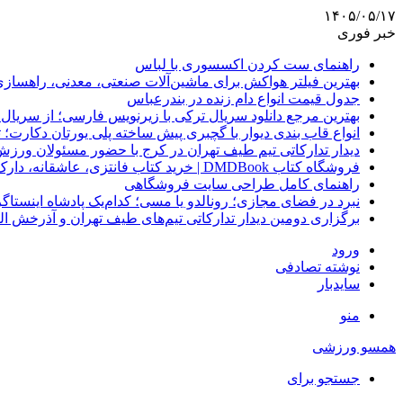
۱۴۰۵/۰۵/۱۷
خبر فوری
راهنمای ست کردن اکسسوری با لباس
بهترین فیلتر هواکش برای ماشین‌آلات صنعتی، معدنی، راهساز
جدول قیمت انواع دام زنده در بندرعباس
بهترین مرجع دانلود سریال ترکی با زیرنویس فارسی؛ از سریال
انواع قاب بندی دیوار با گچبری پیش ساخته پلی یورتان دکارت
دیدار تدارکاتی تیم طیف تهران در کرج با حضور مسئولان ورزش
فروشگاه کتاب DMDBook | خرید کتاب فانتزی، عاشقانه، دارک رومنس و رمان بدون حذفیات
راهنمای کامل طراحی سایت فروشگاهی
نبرد در فضای مجازی؛ رونالدو یا مسی؛ کدام‌یک پادشاه اینستا
برگزاری دومین دیدار تدارکاتی تیم‌های طیف تهران و آذرخش ا
ورود
نوشته تصادفی
سایدبار
منو
همسو ورزشی
جستجو برای