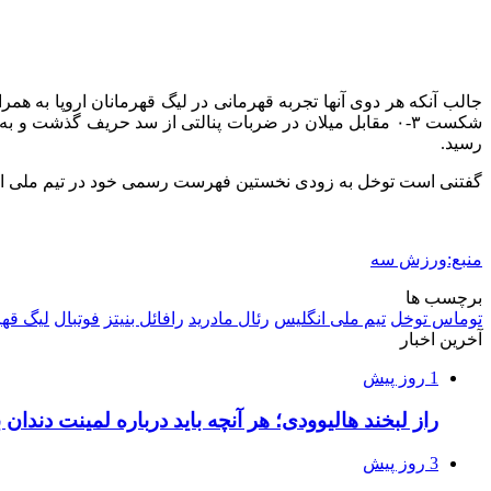
رسید.
گفتنی است توخل به زودی نخستین فهرست رسمی خود در تیم ملی انگلیس را معرف
منبع:ورزش سه
برچسب ها
توماس توخل
تیم ملی انگلیس
رئال مادرید
رافائل بنیتز
فوتبال
لیگ قهر
آخرین اخبار
1 روز پیش
راز لبخند هالیوودی؛ هر آنچه باید درباره لمینت دندان ب
3 روز پیش