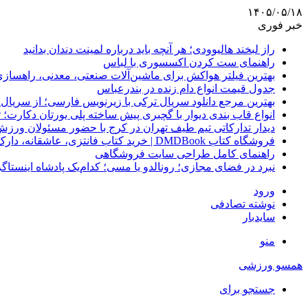
۱۴۰۵/۰۵/۱۸
خبر فوری
راز لبخند هالیوودی؛ هر آنچه باید درباره لمینت دندان بدانید
راهنمای ست کردن اکسسوری با لباس
بهترین فیلتر هواکش برای ماشین‌آلات صنعتی، معدنی، راهساز
جدول قیمت انواع دام زنده در بندرعباس
بهترین مرجع دانلود سریال ترکی با زیرنویس فارسی؛ از سریال
انواع قاب بندی دیوار با گچبری پیش ساخته پلی یورتان دکارت
دیدار تدارکاتی تیم طیف تهران در کرج با حضور مسئولان ورزش
فروشگاه کتاب DMDBook | خرید کتاب فانتزی، عاشقانه، دارک رومنس و رمان بدون حذفیات
راهنمای کامل طراحی سایت فروشگاهی
نبرد در فضای مجازی؛ رونالدو یا مسی؛ کدام‌یک پادشاه اینستا
ورود
نوشته تصادفی
سایدبار
منو
همسو ورزشی
جستجو برای