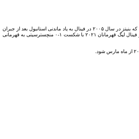
جالب آنکه هر دوی آنها تجربه قهرمانی در لیگ قهرمانان اروپا به همراه دو تیم انگلیسی یعنی چلسی و ليورپول را نیز در کارنامه دارند. جایی که بنیتز در سال ۲۰۰۵ در فینال به یاد ماندنی استانبول بعد از جبران
شکست ۳-۰ مقابل میلان در ضربات پنالتی از سد حریف گذشت و به ششمین قهرمانی در چمپیونزلیگ رسید و توخل نیز همراه با چلسی در فینال لیگ قهرمانان ۲۰۲۱ با شکست ۱-۰ منچسترسیتی به قهرمانی