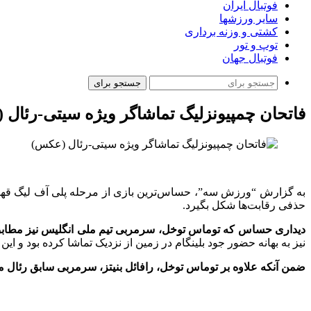
فوتبال ایران
سایر ورزشها
کشتی و وزنه برداری
توپ و تور
فوتبال جهان
جستجو برای
فاتحان چمپیونزلیگ تماشاگر ویژه سیتی-رئال
به گزارش “ورزش سه”، حساس‌ترین بازی از مرحله پلی آف لیگ قهرمانا
حذفی رقابت‌ها شکل بگیرد.
دیداری حساس که توماس توخل، سرمربی تیم ملی انگلیس نیز مطابق ان
نیز به بهانه حضور جود بلینگام در زمین از نزدیک تماشا کرده بود و ای
ضمن آنکه علاوه بر توماس توخل، رافائل بنیتز، سرمربی سابق رئال مادر