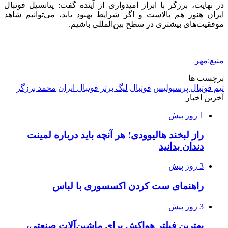
در نهایت، برزگر با ابراز امیدواری از آینده گفت: پتانسیل فوتبال
ایران هنوز هم بالاست و اگر شرایط بهبود یابد، می‌توانیم شاهد
موفقیت‌های بیشتری در سطح بین‌المللی باشیم.
منبع:مهر
برچسب ها
تیم فوتبال پرسپولیس
فوتبال
لیگ برتر فوتبال ایران
محمد برزگر
آخرین اخبار
1 روز پیش
راز لبخند هالیوودی؛ هر آنچه باید درباره لمینت
دندان بدانید
3 روز پیش
راهنمای ست کردن اکسسوری با لباس
3 روز پیش
بهترین فیلتر هواکش برای ماشین‌آلات صنعتی،