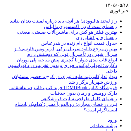
۱۴۰۵/۰۵/۱۸
خبر فوری
راز لبخند هالیوودی؛ هر آنچه باید درباره لمینت دندان بدانید
راهنمای ست کردن اکسسوری با لباس
بهترین فیلتر هواکش برای ماشین‌آلات صنعتی، معدنی،
راهسازی و کشاورزی
جدول قیمت انواع دام زنده در بندرعباس
بهترین مرجع دانلود سریال ترکی با زیرنویس فارسی؛ از
سریال شهر دور تا سریال تویی که دوستش دارم
انواع قاب بندی دیوار با گچبری پیش ساخته پلی یورتان
دکارت؛ تحولی لوکس، فوری و بدون تخریب در دکوراسیون
داخلی
دیدار تدارکاتی تیم طیف تهران در کرج با حضور مسئولان
ورزش شهریار برگزار شد
فروشگاه کتاب DMDBook | خرید کتاب فانتزی، عاشقانه،
دارک رومنس و رمان بدون حذفیات
راهنمای کامل طراحی سایت فروشگاهی
نبرد در فضای مجازی؛ رونالدو یا مسی؛ کدام‌یک پادشاه
اینستاگرام است؟
ورود
نوشته تصادفی