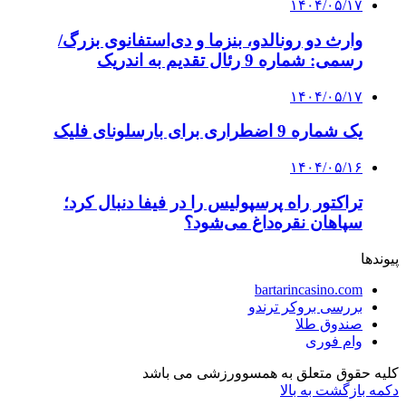
۱۴۰۴/۰۵/۱۷
وارث دو رونالدو، بنزما و دی‌استفانوی بزرگ/
رسمی: شماره 9 رئال تقدیم به اندریک
۱۴۰۴/۰۵/۱۷
یک شماره 9 اضطراری برای بارسلونای فلیک
۱۴۰۴/۰۵/۱۶
تراکتور راه پرسپولیس را در فیفا دنبال کرد؛
سپاهان نقره‌داغ می‌شود؟
پیوندها
bartarincasino.com
بررسی بروکر ترندو
صندوق طلا
وام فوری
کلیه حقوق متعلق به همسوورزشی می باشد
دکمه بازگشت به بالا