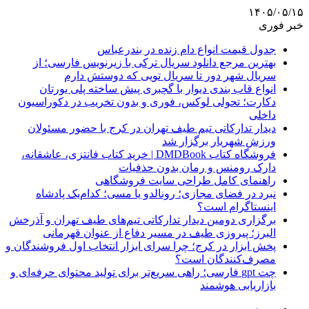
۱۴۰۵/۰۵/۱۵
خبر فوری
جدول قیمت انواع دام زنده در بندرعباس
بهترین مرجع دانلود سریال ترکی با زیرنویس فارسی؛ از
سریال شهر دور تا سریال تویی که دوستش دارم
انواع قاب بندی دیوار با گچبری پیش ساخته پلی یورتان
دکارت؛ تحولی لوکس، فوری و بدون تخریب در دکوراسیون
داخلی
دیدار تدارکاتی تیم طیف تهران در کرج با حضور مسئولان
ورزش شهریار برگزار شد
فروشگاه کتاب DMDBook | خرید کتاب فانتزی، عاشقانه،
دارک رومنس و رمان بدون حذفیات
راهنمای کامل طراحی سایت فروشگاهی
نبرد در فضای مجازی؛ رونالدو یا مسی؛ کدام‌یک پادشاه
اینستاگرام است؟
برگزاری دومین دیدار تدارکاتی تیم‌های طیف تهران و آذرخش
البرز؛ پیروزی طیف در مسیر دفاع از عنوان قهرمانی
پخش ابزار در کرج؛ چرا سرای ابزار انتخاب اول فروشندگان و
مصرف‌کنندگان است؟
چت gpt فارسی؛ راهی سریع‌تر برای تولید محتوای حرفه‌ای و
بازاریابی هوشمند