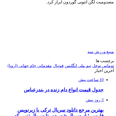
مصدومیت لگن آنتونی گوردون ابراز کرد.
منبع:ورزش سه
برچسب ها
توماس توخل
تیم ملی انگلیس
فوتبال
مقدماتی جام جهانی (اروپا)
آخرین اخبار
10 ساعت پیش
جدول قیمت انواع دام زنده در بندرعباس
3 روز پیش
بهترین مرجع دانلود سریال ترکی با زیرنویس
فارسی؛ از سریال شهر دور تا سریال تویی که