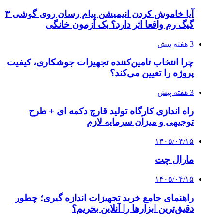
آیا خاموش کردن انیمیشن پیام رسان روی گوشی ۳
گیگ رم واقعا اثر دارد؟ یک آزمون خانگی
3 هفته پیش
چرا انتخاب تامین‌کننده تجهیزات جوشکاری، کیفیت
پروژه را تعیین می‌کند؟
3 هفته پیش
راه اندازی کارگاه تولید قارچ دکمه ای + طرح
توجیهی و میزان سرمایه لازم
۱۴۰۵/۰۴/۱۵
مارال چت
۱۴۰۵/۰۴/۱۵
راهنمای جامع خرید تجهیزات اندازه گیری؛ چطور
دقیق‌ترین ابزارها را آنلاین بخریم؟