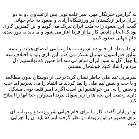
به گزارش خبرنگار مهر، امیر قلعه نویی پس از تساوی دو به دو
ایران برابر ازبکستان در ورزشگاه آزادی و صعود به جام جهانی
گفت: این صعود را به ملت ایران تبریک می گویم و این کمترین کاری
بود که انجام دادیم. کار ما از فردا آغاز می شود و ما باید به دور بعدی
جام جهانی صعود کنیم.
او ادامه داد: از خانواده ام، رسانه ها و تمامی اعضای هیئت رئیسه
سابق فدراسیون فوتبال تشکر می کنم. این بازی باید با اختلاف سه
یا چهار گل به سود ایران تمام می شد اما همین که توانستیم دل
مردم را شاد کنیم خوشحال هستم.
سرمربی تیم ملی خاطر نشان کرد: برخی از دوستان بدون مطالعه
و با حب و بغض تیم ملی را نقد کردند ما انتقاد را می پذیریم اما حب
و بغض را نه، من خواهشم این است اگر با امیر قلعه نویی مشکل
دارید زحمت این بچه ها را زیر سوال نبرید امیدوارم خدا آنها را اصلاح
کند.
او در پایان گفت: کار ما برای جام جهانی شروع شده و برنامه ای
برای حضور در این رویداد در نظر گرفته ایم که باید آن را اجرایی
کنیم.