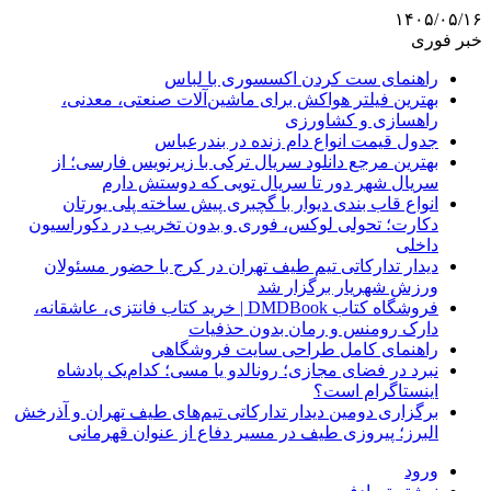
۱۴۰۵/۰۵/۱۶
خبر فوری
راهنمای ست کردن اکسسوری با لباس
بهترین فیلتر هواکش برای ماشین‌آلات صنعتی، معدنی،
راهسازی و کشاورزی
جدول قیمت انواع دام زنده در بندرعباس
بهترین مرجع دانلود سریال ترکی با زیرنویس فارسی؛ از
سریال شهر دور تا سریال تویی که دوستش دارم
انواع قاب بندی دیوار با گچبری پیش ساخته پلی یورتان
دکارت؛ تحولی لوکس، فوری و بدون تخریب در دکوراسیون
داخلی
دیدار تدارکاتی تیم طیف تهران در کرج با حضور مسئولان
ورزش شهریار برگزار شد
فروشگاه کتاب DMDBook | خرید کتاب فانتزی، عاشقانه،
دارک رومنس و رمان بدون حذفیات
راهنمای کامل طراحی سایت فروشگاهی
نبرد در فضای مجازی؛ رونالدو یا مسی؛ کدام‌یک پادشاه
اینستاگرام است؟
برگزاری دومین دیدار تدارکاتی تیم‌های طیف تهران و آذرخش
البرز؛ پیروزی طیف در مسیر دفاع از عنوان قهرمانی
ورود