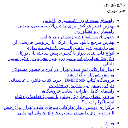
۱۴۰۵/۰۵/۱۶
خبر فوری
راهنمای ست کردن اکسسوری با لباس
بهترین فیلتر هواکش برای ماشین‌آلات صنعتی، معدنی،
راهسازی و کشاورزی
جدول قیمت انواع دام زنده در بندرعباس
بهترین مرجع دانلود سریال ترکی با زیرنویس فارسی؛ از
سریال شهر دور تا سریال تویی که دوستش دارم
انواع قاب بندی دیوار با گچبری پیش ساخته پلی یورتان
دکارت؛ تحولی لوکس، فوری و بدون تخریب در دکوراسیون
داخلی
دیدار تدارکاتی تیم طیف تهران در کرج با حضور مسئولان
ورزش شهریار برگزار شد
فروشگاه کتاب DMDBook | خرید کتاب فانتزی، عاشقانه،
دارک رومنس و رمان بدون حذفیات
راهنمای کامل طراحی سایت فروشگاهی
نبرد در فضای مجازی؛ رونالدو یا مسی؛ کدام‌یک پادشاه
اینستاگرام است؟
برگزاری دومین دیدار تدارکاتی تیم‌های طیف تهران و آذرخش
البرز؛ پیروزی طیف در مسیر دفاع از عنوان قهرمانی
ورود