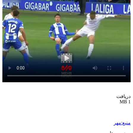
دریافت
1 MB
منبع:مهر