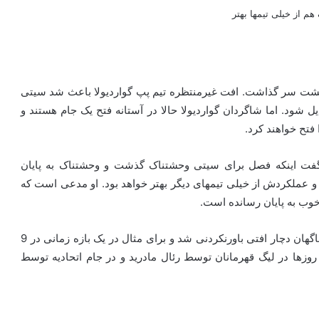
 سر ‏گذاشت. افت غیرمنتظره تیم پپ گواردیولا باعث شد سیتی
شود. اما ‏شاگردان گواردیولا حالا در آستانه فتح یک جام هستند و
تح خواهند ‏کرد. ‏
د گفت اینکه ‏فصل برای سیتی وحشتناک گذشت و وحشتناک به پایان
و عملکردش از ‏خیلی تیمهای دیگر بهتر خواهد بود. او مدعی است که
ب به پایان ‏رسانده است. ‏
این در حالی است که منچسترسیتی از حدود اواسط فصل ناگهان ‏دچار افتی باورنکردنی شد و برای مثال در یک بازه زمانی در 9
 روزها در لیگ ‏قهرمانان توسط رئال مادرید و در جام اتحادیه توسط