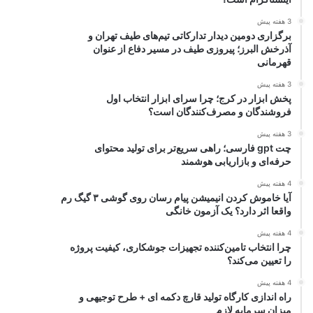
3 هفته پیش
برگزاری دومین دیدار تدارکاتی تیم‌های طیف تهران و
آذرخش البرز؛ پیروزی طیف در مسیر دفاع از عنوان
قهرمانی
3 هفته پیش
پخش ابزار در کرج؛ چرا سرای ابزار انتخاب اول
فروشندگان و مصرف‌کنندگان است؟
3 هفته پیش
چت gpt فارسی؛ راهی سریع‌تر برای تولید محتوای
حرفه‌ای و بازاریابی هوشمند
4 هفته پیش
آیا خاموش کردن انیمیشن پیام رسان روی گوشی ۳ گیگ رم
واقعا اثر دارد؟ یک آزمون خانگی
4 هفته پیش
چرا انتخاب تامین‌کننده تجهیزات جوشکاری، کیفیت پروژه
را تعیین می‌کند؟
4 هفته پیش
راه اندازی کارگاه تولید قارچ دکمه ای + طرح توجیهی و
میزان سرمایه لازم