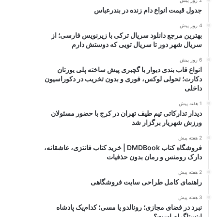
2 روز پیش
جدول قیمت انواع دام زنده در بندرعباس
4 روز پیش
بهترین مرجع دانلود سریال ترکی با زیرنویس فارسی؛ از
سریال شهر دور تا سریال تویی که دوستش دارم
6 روز پیش
انواع قاب بندی دیوار با گچبری پیش ساخته پلی یورتان
دکارت؛ تحولی لوکس، فوری و بدون تخریب در دکوراسیون
داخلی
1 هفته پیش
دیدار تدارکاتی تیم طیف تهران در کرج با حضور مسئولان
ورزش شهریار برگزار شد
2 هفته پیش
فروشگاه کتاب DMDBook | خرید کتاب فانتزی، عاشقانه،
دارک رومنس و رمان بدون حذفیات
2 هفته پیش
راهنمای کامل طراحی سایت فروشگاهی
3 هفته پیش
نبرد در فضای مجازی؛ رونالدو یا مسی؛ کدام‌یک پادشاه
اینستاگرام است؟