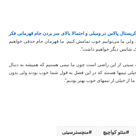
ریستال ‏پالاس در ومبلی و احتمالا بالای سر بردن جام قهرمانی فکر
د ولی ما می‌توانیم ‏خوب تمامش کنیم. ما قهرمان جام حذفی خواهیم
یک شانس دیگر ‏خواهیم داشت”. ‏
 سیتی از ‏این راضی است چون ما تیمی هستیم که همیشه به دنبال
 خیلی تیمها ‏هستند که در این فصل به قول شما خوب بودند ولی بدون
ز خیلی ‏از تیمهای خوب بهتر بودیم”. ‏
متئو کواچیچ
منچسترسیتی