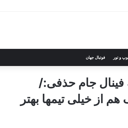
وپ و تور
فوتبال جهان
 فینال جام حذفی:‏/
 از خیلی‌ تیمها بهتر