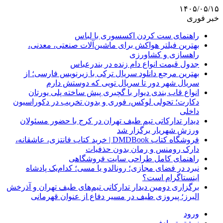
۱۴۰۵/۰۵/۱۵
خبر فوری
راهنمای ست کردن اکسسوری با لباس
بهترین فیلتر هواکش برای ماشین‌آلات صنعتی، معدنی،
راهسازی و کشاورزی
جدول قیمت انواع دام زنده در بندرعباس
بهترین مرجع دانلود سریال ترکی با زیرنویس فارسی؛ از
سریال شهر دور تا سریال تویی که دوستش دارم
انواع قاب بندی دیوار با گچبری پیش ساخته پلی یورتان
دکارت؛ تحولی لوکس، فوری و بدون تخریب در دکوراسیون
داخلی
دیدار تدارکاتی تیم طیف تهران در کرج با حضور مسئولان
ورزش شهریار برگزار شد
فروشگاه کتاب DMDBook | خرید کتاب فانتزی، عاشقانه،
دارک رومنس و رمان بدون حذفیات
راهنمای کامل طراحی سایت فروشگاهی
نبرد در فضای مجازی؛ رونالدو یا مسی؛ کدام‌یک پادشاه
اینستاگرام است؟
برگزاری دومین دیدار تدارکاتی تیم‌های طیف تهران و آذرخش
البرز؛ پیروزی طیف در مسیر دفاع از عنوان قهرمانی
ورود