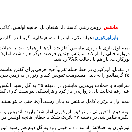
ماینتس:
روبین زنتنر، کاستا دا، اشتفان بل، هانچه اولسن، کاکی
بایرلورکوزن:
هرادسکی، تاپسوبا، تاه، هینکاپیه، گریمالدو، گارسی
بورکاردت، باز هم با دخالت VAR رد شد.
۲۵ گریمالدو را به دلیل مصدومیت تعویض کند و آرتور را به زمین بفرستد. بازی بیشتر به سمت دروازه لورکوزن جریان داشت و تیم میهمان به سختی می‌توانستند توپ را از محوطه خود دور کند.
سرانجام با حملات پی‌در‌پ
علی‌رغم دخالت تاه، دروازه را باز کرد و هرادسکی نتوانست کاری کند. این گل تأی
نیمه اول با برتری کامل ماینتس به پایان رسید. آن‌ها حتی می‌توانستند اختلاف را بیشتر کنند، اما امی
نیمه دوم با تغییراتی در ترکیب لورکوزن آغاز شد؛ رابرت آندریش و ام
انگیزه ظاهر شد. در دقیقه ۴۷ پاتریک شیک با خطای هانچه-اولسن در محوطه جریمه یک پنالتی برای لورکوزن گرفت و خودش در دقیقه ۴۸ با ضربه پای چپ به گوشه پایین راست، بازی را ۱-۱ کرد.