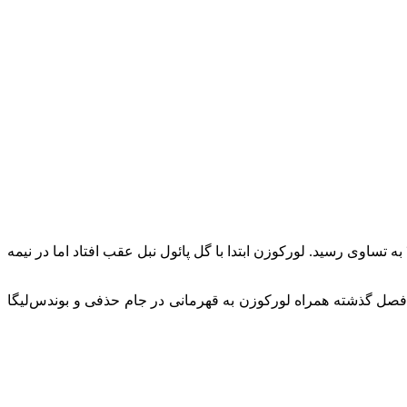
به گزارش “ورزش سه”، بایرلورکوزن در چارچوب بازی‌های هفته پایانی بوندس‌لیگا در ورزشگاه خانگی ماینتس به میدان رفت و با نتیجه ۲-۲ به تساوی رسید. لورکوزن ابتدا با گل پائول نبل عقب افتاد اما در نیمه
بی فصل گذشته همراه لورکوزن به قهرمانی در جام حذفی و بوندس‌لیگا