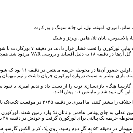
، سانو، امیری، امونه، نبل، لی جائه سونگ و بورکارت
ا، پالاسیوس، ناتان تلا، هامن، ویرتز و شیک
نیمه اول بازی با برتری ماینتس آغاز شد.
در مقابل، لورکوزن در خط حمل
ی ماینتس در دقیقه ۳۵ به گل رسید. الکس گارسیا هنگام بازی‌سازی توپ را از دست داد و ند
ید شد و ماینتس ۱-۰ پیش افتاد.
ری در دقیقه ۴۵+۳ در موقعیت تک‌به‌تک با هرادسکی ناکام ماند.
ین عدلی به جای یوناس هافمن و ناتان تلا وارد زمین شدند. لورکوزن که 
لورکوزن به حملاتش ادامه داد و خیلی زود به گل دوم هم رسید. تیم میهمان در دقی