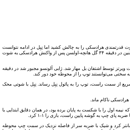
 آن‌ها از همان ابتدا با حملات پیاپی لورکوزن را تحت فشار قرار دادند. در دقیقه ۷ بورکاردت با شوت قدرتمندی هرادسکی را به چالش کشید اما نِبِل در ادامه نتوانست
دروازه خالی را باز کند. ماینتس چندین فرصت دیگر هم داشت اما یک گل آن‌ها در دقیقه ۱۸ به دلیل آفساید و بررسی VAR مردود شد. همچنین در دقیقه ۳۴ گل هانچه-اولسن پس از واکنش هرادسکی به شوت
ه تقریباً هیچ حرفی برای گفتن نداشت. اولین حضور آن‌ها در محوطه جریمه ماینتس در دقیقه ۱۱ بود که شوت ویرتز توسط اشتفان بل مهار شد. ژابی آلونسو مجبور شد در دقیقه
یم امیری با نفوذ سریع از سمت راست، توپ را به پائول نِبِل رساند. نِبِل با شوتی محک
نیمه اول را با شکست به پایان برده بود، در همان دقایق ابتدایی با
قه ۵۳ به گل دوم رسید. روی یک کرنر الکس گارسیا سانتر کرد و شیک با ضربه سر از فاصله نزدیک در سمت چپ محوطه