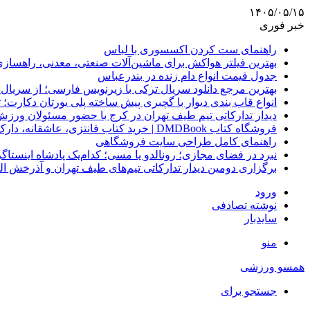
۱۴۰۵/۰۵/۱۵
خبر فوری
راهنمای ست کردن اکسسوری با لباس
بهترین فیلتر هواکش برای ماشین‌آلات صنعتی، معدنی، راهساز
جدول قیمت انواع دام زنده در بندرعباس
بهترین مرجع دانلود سریال ترکی با زیرنویس فارسی؛ از سریال
انواع قاب بندی دیوار با گچبری پیش ساخته پلی یورتان دکارت
دیدار تدارکاتی تیم طیف تهران در کرج با حضور مسئولان ورزش
فروشگاه کتاب DMDBook | خرید کتاب فانتزی، عاشقانه، دارک رومنس و رمان بدون حذفیات
راهنمای کامل طراحی سایت فروشگاهی
نبرد در فضای مجازی؛ رونالدو یا مسی؛ کدام‌یک پادشاه اینستا
برگزاری دومین دیدار تدارکاتی تیم‌های طیف تهران و آذرخش ا
ورود
نوشته تصادفی
سایدبار
منو
همسو ورزشی
جستجو برای