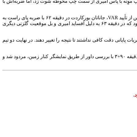
ا به گوشه پایین راست فرستاد و نتیجه را ۲-۱ به سود لورکوزن کرد. در مقابل ماینتس در حمله بیکار نبود؛ در دقیقه ۵۶ فیلیپ موِنه با پاس امیری از سمت چپ محوطه شوت زد، اما ضربه‌اش با
بازی در دقایق بعد متعادل‌تر شد اما ماینتس در دقیقه ۵۸ یک پنالتی به دست آورد. آرتور روی جائه-سونگ لی در محوطه جریمه خطا کرد و پس از تأیید VAR، جاناتان بورکاردت در دقیقه ۶۲ با ضربه پای راست به
گوشه پایین راست، بازی را ۲-۲ کرد. در همین دقیقه، هینکاپیه و آرتور از لورکوزن به دلیل خطاهایشان کارت زرد گرفتند. ماینتس بدشانس بود که در دقیقه ۶۳ به دلیل آفساید امیری و بل موقعیت گلزنی دیگری
 پایانی دقت کافی نداشتند تا نتیجه را تغییر دهند. در نهایت دو تیم
البته یک فرصت می‌توانست آخرین بازی ژابی روی نیمکت لورکوزن را با شکست همراهی کند اما او خوش شانس بود که گل اشتفان بل در دقیقه ۹۰+۳ با بررسی داور از طریق نمایشگر کنار زمین، مردود شد و
.