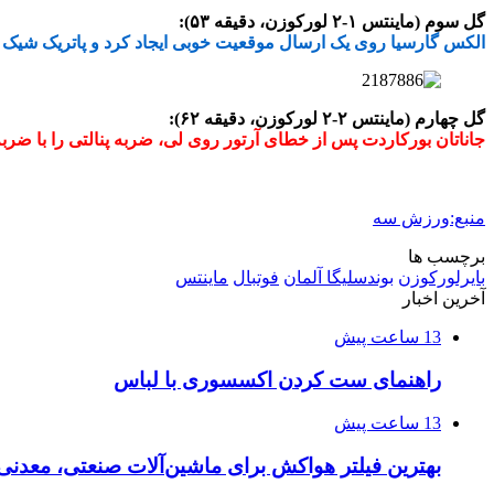
گل سوم (ماینتس ۱-۲ لورکوزن، دقیقه ۵۳):
الکس گارسیا روی یک ارسال موقعیت خوبی ایجاد کرد و پاتریک شیک 
گل چهارم (ماینتس ۲-۲ لورکوزن، دقیقه ۶۲):
جاناتان بورکاردت پس از خطای آرتور روی لی، ضربه پنالتی را با ضربه
منبع:ورزش سه
برچسب ها
بایرلورکوزن
بوندسلیگا آلمان
فوتبال
ماینتس
آخرین اخبار
13 ساعت پیش
راهنمای ست کردن اکسسوری با لباس
13 ساعت پیش
بهترین فیلتر هواکش برای ماشین‌آلات صنعتی، معدن