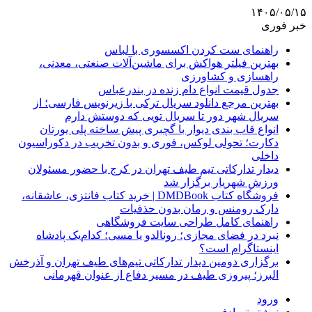
۱۴۰۵/۰۵/۱۵
خبر فوری
راهنمای ست کردن اکسسوری با لباس
بهترین فیلتر هواکش برای ماشین‌آلات صنعتی، معدنی،
راهسازی و کشاورزی
جدول قیمت انواع دام زنده در بندرعباس
بهترین مرجع دانلود سریال ترکی با زیرنویس فارسی؛ از
سریال شهر دور تا سریال تویی که دوستش دارم
انواع قاب بندی دیوار با گچبری پیش ساخته پلی یورتان
دکارت؛ تحولی لوکس، فوری و بدون تخریب در دکوراسیون
داخلی
دیدار تدارکاتی تیم طیف تهران در کرج با حضور مسئولان
ورزش شهریار برگزار شد
فروشگاه کتاب DMDBook | خرید کتاب فانتزی، عاشقانه،
دارک رومنس و رمان بدون حذفیات
راهنمای کامل طراحی سایت فروشگاهی
نبرد در فضای مجازی؛ رونالدو یا مسی؛ کدام‌یک پادشاه
اینستاگرام است؟
برگزاری دومین دیدار تدارکاتی تیم‌های طیف تهران و آذرخش
البرز؛ پیروزی طیف در مسیر دفاع از عنوان قهرمانی
ورود