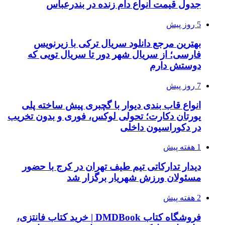
جدول قیمت انواع دام زنده در بندرعباس
5 روز پیش
بهترین مرجع دانلود سریال ترکی با زیرنویس
فارسی؛ از سریال شهر دور تا سریال تویی که
دوستش دارم
7 روز پیش
انواع قاب بندی دیوار با گچبری پیش ساخته پلی
یورتان دکارت؛ تحولی لوکس، فوری و بدون تخریب
در دکوراسیون داخلی
1 هفته پیش
دیدار تدارکاتی تیم طیف تهران در کرج با حضور
مسئولان ورزش شهریار برگزار شد
2 هفته پیش
فروشگاه کتاب DMDBook | خرید کتاب فانتزی،