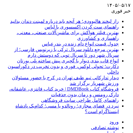
۱۴۰۵/۰۵/۱۷
خبر فوری
راز لبخند هالیوودی؛ هر آنچه باید درباره لمینت دندان بدانید
راهنمای ست کردن اکسسوری با لباس
بهترین فیلتر هواکش برای ماشین‌آلات صنعتی، معدنی،
راهسازی و کشاورزی
جدول قیمت انواع دام زنده در بندرعباس
بهترین مرجع دانلود سریال ترکی با زیرنویس فارسی؛ از
سریال شهر دور تا سریال تویی که دوستش دارم
انواع قاب بندی دیوار با گچبری پیش ساخته پلی یورتان
دکارت؛ تحولی لوکس، فوری و بدون تخریب در دکوراسیون
داخلی
دیدار تدارکاتی تیم طیف تهران در کرج با حضور مسئولان
ورزش شهریار برگزار شد
فروشگاه کتاب DMDBook | خرید کتاب فانتزی، عاشقانه،
دارک رومنس و رمان بدون حذفیات
راهنمای کامل طراحی سایت فروشگاهی
نبرد در فضای مجازی؛ رونالدو یا مسی؛ کدام‌یک پادشاه
اینستاگرام است؟
ورود
نوشته تصادفی