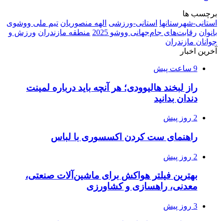
برچسب ها
استانی-شهرستانها
استانی-ورزشی
الهه منصوریان
تیم ملی ووشوی
بانوان
رقابت‌های جام‌جهانی ووشو 2025
منطقه مازندران
ورزش و
جوانان مازندران
آخرین اخبار
9 ساعت پیش
راز لبخند هالیوودی؛ هر آنچه باید درباره لمینت
دندان بدانید
2 روز پیش
راهنمای ست کردن اکسسوری با لباس
2 روز پیش
بهترین فیلتر هواکش برای ماشین‌آلات صنعتی،
معدنی، راهسازی و کشاورزی
3 روز پیش