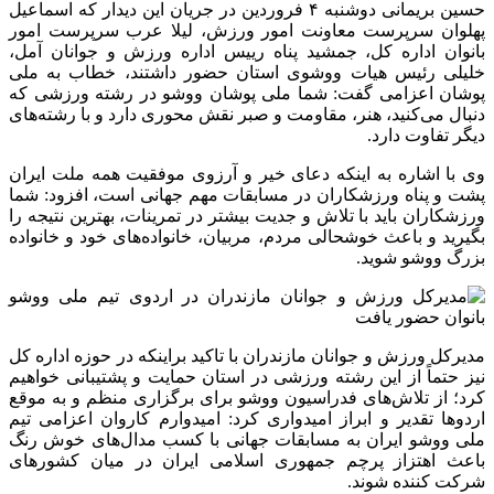
حسین بریمانی دوشنبه ۴ فروردین در جریان این دیدار که اسماعیل
پهلوان سرپرست معاونت امور ورزش، لیلا عرب سرپرست امور
بانوان اداره کل، جمشید پناه رییس اداره ورزش و جوانان آمل،
خلیلی رئیس هیات ووشوی استان حضور داشتند، خطاب به ملی
پوشان اعزامی گفت: شما ملی پوشان ووشو در رشته‌ ورزشی که
دنبال می‌کنید، هنر، مقاومت و صبر نقش محوری دارد و با رشته‌های
دیگر تفاوت دارد.
وی با اشاره به اینکه دعای خیر و آرزوی موفقیت همه ملت ایران
پشت و پناه ورزشکاران در مسابقات مهم جهانی است، افزود: شما
ورزشکاران باید با تلاش و جدیت بیشتر در تمرینات، بهترین نتیجه را
بگیرید و باعث خوشحالی مردم، مربیان، خانواده‌های خود و خانواده
بزرگ ووشو شوید.
مدیرکل ورزش و جوانان مازندران با تاکید براینکه در حوزه اداره کل
نیز حتماً از این رشته ورزشی در استان حمایت و پشتیبانی خواهیم
کرد؛ از تلاش‌های فدراسیون ووشو برای برگزاری منظم و به موقع
اردوها تقدیر و ابراز امیدواری کرد: امیدوارم کاروان اعزامی تیم
ملی ووشو ایران به مسابقات جهانی با کسب مدال‌های خوش رنگ
باعث اهتزاز پرچم جمهوری اسلامی ایران در میان کشورهای
شرکت کننده شوند.