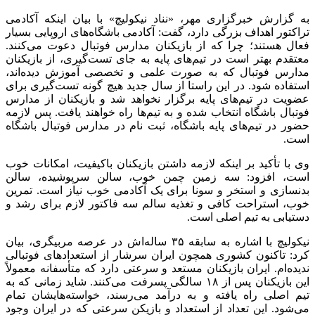
به گزارش خبرگزاری مهر، «نناد نیکولیچ» با بیان اینکه آکادمی
تراکتور اهداف بزرگی دارد، گفت: آکادمی باشگاه‌های اروپایی بسیار
فعال هستند؛ چرا که از بازیکنان مدارس فوتبال دعوت می‌کنند.
معتقدم بهتر است در تیم‌های پایه به جای تست‌گیری، از بازیکنان
مدارس فوتبال که به صورت علمی و تخصصی آموزش دیده‌اند،
استفاده شود. در این راستا از سال جدید هیچ گونه تست‌گیری برای
عضویت در تیم‌های پایه برگزار نخواهد شد و بازیکنان از مدارس
فوتبال باشگاه انتخاب شده و به تیم‌ها راه خواهند یافت. پس لازمه
حضور در تیم‌های پایه باشگاه، ثبت نام در مدارس فوتبال باشگاه
است.
وی با تأکید بر اینکه لازمه داشتن بازیکنان باکیفیت، امکانات خوب
است، افزود: سه زمین چمن خوب، سالن سرپوشیده، سالن
بدنسازی و استخر و سونا برای یک آکادمی خوب نیاز است. تمرین
خوب، استراحت کافی و تغذیه سالم سه فاکتور لازم برای رشد و
دستیابی به تیم اصلی است.
نیکولیچ با اشاره به سابقه ۳۵ ساله‌اش در عرصه مربیگری، بیان
کرد: تاکنون کشوری همچون ایران سرشار از استعدادهای فوتبالی
ندیده‌ام. ایران بازیکنان مستعد و سرعتی دارد که متأسفانه معمولاً
این بازیکنان پس از ۱۸ سالگی پسرفت می‌کنند. شاید زمانی که به
تیم اصلی راه یافته و به درآمد می‌رسند، خواسته‌هایشان تمام
می‌شود. این تعداد از استعداد و بازیکن سرعتی که در ایران وجود