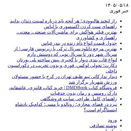
۱۴۰۵/۰۵/۱۸
خبر فوری
راز لبخند هالیوودی؛ هر آنچه باید درباره لمینت دندان بدانید
راهنمای ست کردن اکسسوری با لباس
بهترین فیلتر هواکش برای ماشین‌آلات صنعتی، معدنی،
راهسازی و کشاورزی
جدول قیمت انواع دام زنده در بندرعباس
بهترین مرجع دانلود سریال ترکی با زیرنویس فارسی؛ از
سریال شهر دور تا سریال تویی که دوستش دارم
انواع قاب بندی دیوار با گچبری پیش ساخته پلی یورتان
دکارت؛ تحولی لوکس، فوری و بدون تخریب در دکوراسیون
داخلی
دیدار تدارکاتی تیم طیف تهران در کرج با حضور مسئولان
ورزش شهریار برگزار شد
فروشگاه کتاب DMDBook | خرید کتاب فانتزی، عاشقانه،
دارک رومنس و رمان بدون حذفیات
راهنمای کامل طراحی سایت فروشگاهی
نبرد در فضای مجازی؛ رونالدو یا مسی؛ کدام‌یک پادشاه
اینستاگرام است؟
ورود
نوشته تصادفی