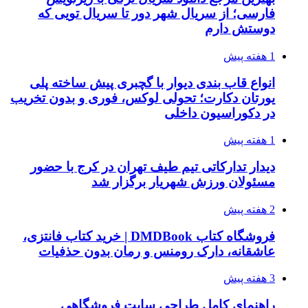
فارسی؛ از سریال شهر دور تا سریال تویی که
دوستش دارم
1 هفته پیش
انواع قاب بندی دیوار با گچبری پیش ساخته پلی
یورتان دکارت؛ تحولی لوکس، فوری و بدون تخریب
در دکوراسیون داخلی
1 هفته پیش
دیدار تدارکاتی تیم طیف تهران در کرج با حضور
مسئولان ورزش شهریار برگزار شد
2 هفته پیش
فروشگاه کتاب DMDBook | خرید کتاب فانتزی،
عاشقانه، دارک رومنس و رمان بدون حذفیات
3 هفته پیش
راهنمای کامل طراحی سایت فروشگاهی