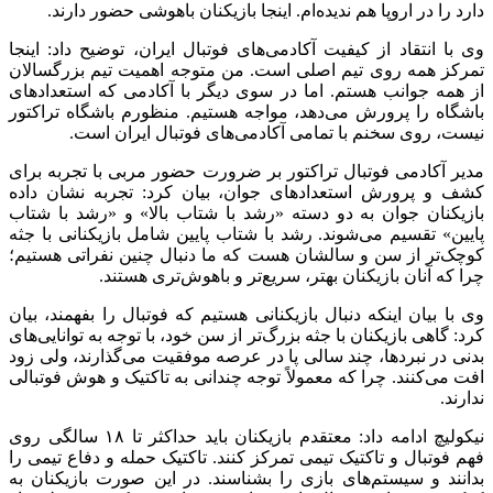
دارد را در اروپا هم ندیده‌ام. اینجا بازیکنان باهوشی حضور دارند.
وی با انتقاد از کیفیت آکادمی‌های فوتبال ایران، توضیح داد: اینجا
تمرکز همه روی تیم اصلی است. من متوجه اهمیت تیم بزرگسالان
از همه جوانب هستم. اما در سوی دیگر با آکادمی که استعدادهای
باشگاه را پرورش می‌دهد، مواجه هستیم. منظورم باشگاه تراکتور
نیست، روی سخنم با تمامی آکادمی‌های فوتبال ایران است.
مدیر آکادمی فوتبال تراکتور بر ضرورت حضور مربی با تجربه برای
کشف و پرورش استعدادهای جوان، بیان کرد: تجربه نشان داده
بازیکنان جوان به دو دسته «رشد با شتاب بالا» و «رشد با شتاب
پایین» تقسیم می‌شوند. رشد با شتاب پایین شامل بازیکنانی با جثه
کوچک‌تر از سن و سالشان هست که ما دنبال چنین نفراتی هستیم؛
چرا که آنان بازیکنان بهتر، سریع‌تر و باهوش‌تری هستند.
وی با بیان اینکه دنبال بازیکنانی هستیم که فوتبال را بفهمند، بیان
کرد: گاهی بازیکنان با جثه بزرگ‌تر از سن خود، با توجه به توانایی‌های
بدنی در نبردها، چند سالی پا در عرصه موفقیت می‌گذارند، ولی زود
افت می‌کنند. چرا که معمولاً توجه چندانی به تاکتیک و هوش فوتبالی
ندارند.
نیکولیچ ادامه داد: معتقدم بازیکنان باید حداکثر تا ۱۸ سالگی روی
فهم فوتبال و تاکتیک تیمی تمرکز کنند. تاکتیک حمله و دفاع تیمی را
بدانند و سیستم‌های بازی را بشناسند. در این صورت بازیکنان به