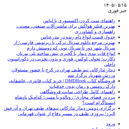
۱۴۰۵/۰۵/۱۵
خبر فوری
راهنمای ست کردن اکسسوری با لباس
بهترین فیلتر هواکش برای ماشین‌آلات صنعتی، معدنی،
راهسازی و کشاورزی
جدول قیمت انواع دام زنده در بندرعباس
بهترین مرجع دانلود سریال ترکی با زیرنویس فارسی؛ از
سریال شهر دور تا سریال تویی که دوستش دارم
انواع قاب بندی دیوار با گچبری پیش ساخته پلی یورتان
دکارت؛ تحولی لوکس، فوری و بدون تخریب در دکوراسیون
داخلی
دیدار تدارکاتی تیم طیف تهران در کرج با حضور مسئولان
ورزش شهریار برگزار شد
فروشگاه کتاب DMDBook | خرید کتاب فانتزی، عاشقانه،
دارک رومنس و رمان بدون حذفیات
راهنمای کامل طراحی سایت فروشگاهی
نبرد در فضای مجازی؛ رونالدو یا مسی؛ کدام‌یک پادشاه
اینستاگرام است؟
برگزاری دومین دیدار تدارکاتی تیم‌های طیف تهران و آذرخش
البرز؛ پیروزی طیف در مسیر دفاع از عنوان قهرمانی
ورود