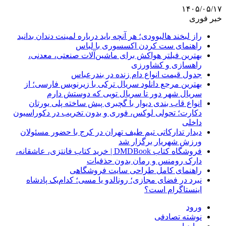
۱۴۰۵/۰۵/۱۷
خبر فوری
راز لبخند هالیوودی؛ هر آنچه باید درباره لمینت دندان بدانید
راهنمای ست کردن اکسسوری با لباس
بهترین فیلتر هواکش برای ماشین‌آلات صنعتی، معدنی،
راهسازی و کشاورزی
جدول قیمت انواع دام زنده در بندرعباس
بهترین مرجع دانلود سریال ترکی با زیرنویس فارسی؛ از
سریال شهر دور تا سریال تویی که دوستش دارم
انواع قاب بندی دیوار با گچبری پیش ساخته پلی یورتان
دکارت؛ تحولی لوکس، فوری و بدون تخریب در دکوراسیون
داخلی
دیدار تدارکاتی تیم طیف تهران در کرج با حضور مسئولان
ورزش شهریار برگزار شد
فروشگاه کتاب DMDBook | خرید کتاب فانتزی، عاشقانه،
دارک رومنس و رمان بدون حذفیات
راهنمای کامل طراحی سایت فروشگاهی
نبرد در فضای مجازی؛ رونالدو یا مسی؛ کدام‌یک پادشاه
اینستاگرام است؟
ورود
نوشته تصادفی