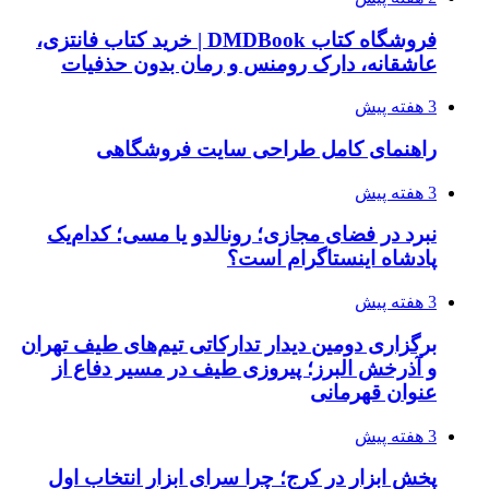
فروشگاه کتاب DMDBook | خرید کتاب فانتزی،
عاشقانه، دارک رومنس و رمان بدون حذفیات
3 هفته پیش
راهنمای کامل طراحی سایت فروشگاهی
3 هفته پیش
نبرد در فضای مجازی؛ رونالدو یا مسی؛ کدام‌یک
پادشاه اینستاگرام است؟
3 هفته پیش
برگزاری دومین دیدار تدارکاتی تیم‌های طیف تهران
و آذرخش البرز؛ پیروزی طیف در مسیر دفاع از
عنوان قهرمانی
3 هفته پیش
پخش ابزار در کرج؛ چرا سرای ابزار انتخاب اول