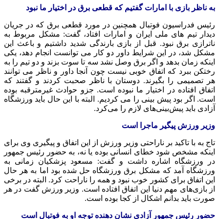
به ناظر بازی با امارات گفتیم که قطعی برق در اختیار ما نبود
رئیس فدراسیون فوتبال همچنین در مورد قطعی برق که در جریان
دیدار تیم های ملی ایران و امارات افتاد، گفت: مشکل مربوط به
ناترازی برق نبود. قبل از بازی بارندگی شدید داشتیم و باعث این
مشکل شد، در این شرایط داور دو کار می توانست انجام دهد، یکی
اینکه زمان بدهد و اگر برق وصل نشد سه تا سوت بزند و دو تیم را به
رختکن ببرد که اتفاق خوبی نیست چون آنجا داور و ناظر می توانند
هر تصمیمی را بگیرند. دوستان با ناظر صحبت کردند و گفتند که
اتفاق افتاده در اختیار ما نبوده است. جزو حوادث غیرمترقبه بوده
است. اگر بود پیش بینی را می کردیم. البته با این حال باید ورزشگاه
آزادی باید پیش‌بینی‌های لازم را می‌کرد.
وزیر ورزش پیگیر ماجرا است
تاج به با تاکید بر ناراحتی وزیر ورزش از این اتفاق و پیگیری وی برای
اینکه مشخص شود خطای انسانی بوده یا نه، به حضور رئیس جمهور
در ورزشگاه اشاره داشت و گفت: مسعود پزشکیان زمانی به
ورزشگاه آمد که مشکل برق ورزشگاه حل شده بود اما به هر حال
این اتفاق برای کشور خوب نبود و همه را ناراحت کرد. البته در برخی
از بازی‌های مهم دنیا این اتفاق افتاده است. وزیر ورزش گفت در هر
صورت باید بدانم اشکال از کجا بوده است.
حضور رئیس جمهور آزادی نشان دهنده توجه او به فوتبال است