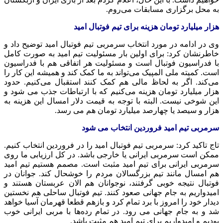
به محل برگزاری مسابقات می‌روم.
هزار میلیارد تومان هزینه برای تیم فوتبال امید
وی در ادامه در مورد انتخاب سرمربی تیم فوتبال امید توضیح داد و
خاطرنشان کرد: برای اولین بار مسئولیت تیم امید به صورت کامل
با فدراسیون فوتبال است و مسئولیت هر اتفاقی هم با فدراسیون
است. کمیته ملی المپیک می‌تواند به ما کمک کند و همیشه این کار را
می‌کند. اگر به لحاظ مالی هم کمک کنند استقبال می‌کنیم. حدود
هزار میلیارد تومان هزینه می‌کنیم که با ارتباطات جذب می شود و
این شوخی نیست. البته با توجه به قیمت دلار امسال این هزینه به
هزار و سیصد یا چهارصد میلیارد تومان هم می رسد.
سرمربی تیم امید فروردین انتخاب می شود
تاج تاکید کرد: سرمربی تیم فوتبال امید را در فروردین انتخاب کنیم.
ممکن است سرمربی ایرانی یا خارجی باشد. در کل ارزیابی ما روی
سرمربی ایرانی برای تیم امید مثبت است. مصمم هستیم تیم امید
هم امسال مانند تیم بزرگسالان مردم را خوشحال کند. جوانان در
فوتبال نتیجه خوبی گرفتند، نوجوانان هم الان عربستان هستند و
امیدواریم به جام جهانی صعود کنند. تیم فوتبال ساحلی هم نخستین
دیدار خود را امروز با برد تمام کرد و بازهم قطعا قهرمان آسیا خواهد
شد و به جام جهانی می رود. در تمام رده‌ها با مربی ایرانی خوب
بودیم و امیدواریم برای تیم امید هم مثبت باشد.