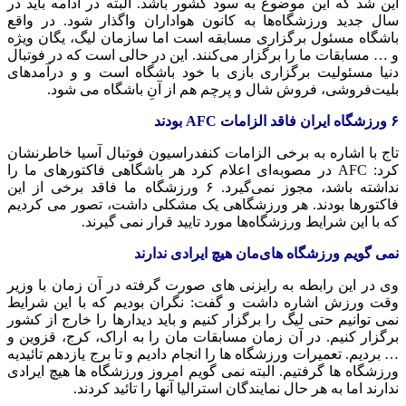
این شد که این موضوع به سود کشور باشد. البته در ادامه باید در
سال جدید ورزشگاه‌ها به کانون هواداران واگذار شود. در واقع
باشگاه مسئول برگزاری مسابقه است اما سازمان لیگ، یگان ویژه
و … مسابقات ما را برگزار می‌کنند. این در حالی است که در فوتبال
دنیا مسئولیت برگزاری بازی با خود باشگاه است و و درآمدهای
بلیت‌فروشی، فروش شال و پرچم هم از آنِ باشگاه می شود.
۶ ورزشگاه ایران فاقد الزامات AFC بودند
تاج با اشاره به برخی الزامات کنفدراسیون فوتبال آسیا خاطرنشان
کرد: AFC در مصوبه‌ای اعلام کرد هر باشگاهی فاکتورهای ما را
نداشته باشد، مجوز نمی‌گیرد. ۶ ورزشگاه ما فاقد برخی از این
فاکتورها بودند. هر ورزشگاهی یک مشکلی داشت، تصور می کردیم
که با این شرایط ورزشگاه‌ها مورد تایید قرار نمی گیرند.
نمی گویم ورزشگاه های‌مان هیچ ایرادی ندارند
وی در این رابطه به رایزنی های صورت گرفته در آن زمان با وزیر
وقت ورزش اشاره داشت و گفت: نگران بودیم که با این شرایط
نمی توانیم حتی لیگ را برگزار کنیم و باید دیدارها را خارج از کشور
برگزار کنیم. در آن زمان مسابقات مان را به اراک، کرج، قزوین و
… بردیم. تعمیرات ورزشگاه ها را انجام دادیم و تا برج یازدهم تائیدیه
ورزشگاه ها گرفتیم. البته نمی گویم امروز ورزشگاه ها هیچ ایرادی
ندارند اما به هر حال نمایندگان استرالیا آنها را تائید کردند.