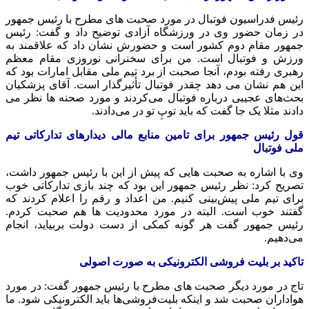
رئیس فدراسیون فوتبال در مورد صحبت های مطرح با رئیس جمهور
در زمان حضور وی در ورزشگاه آزادی توضیح داد و گفت: رئیس
جمهور مقام دوم کشور است و حضورش نشان داد که علاقمند به
ورزش و فوتبال است. من برای سخنرانی نوروزی مقام معظم
رهبری رفته بودم، آنجا صحبت از برد تیم ملی مقابل امارات بود که
این هم نشان می دهد چقدر فوتبال تأثیرگذار است. آقای پزشکیان
بحث‌های عجیبی درباره فوتبال می‌کردند و مورد صحنه ها نظر می
دادند مثلا یک جا گفت که باید توپِ تو در می‌دادند.
قول رئیس جمهور برای تامین منابع مالی دیدارهای تدارکاتی تیم
ملی فوتبال
وی با اشاره به صحبت هایی که پیش از این با رئیس جمهور داشت،
تصریح کرد: نظر رئیس جمهور این بود که چند بازی تدارکاتی خوب
برای تیم ملی پیش‌بینی کنیم. من اعداد و رقم را اعلام کردند که
گفتند خوب است. البته در مورد محدودیت‌ ها هم صحبت کردم.
رئیس جمهور گفت هر گونه کمکی از دست دولت بربیاید، انجام
می‌دهیم.
تاکید بر بلیت فروشی الکترونیکی به صورت اصولی
تاج در مورد دیگر صحبت های مطرح با رئیس جمهور گفت: در مورد
هواداران صحبت شد و اینکه بلیت‌فروشی‌ها باید الکترونیکی شود. ما