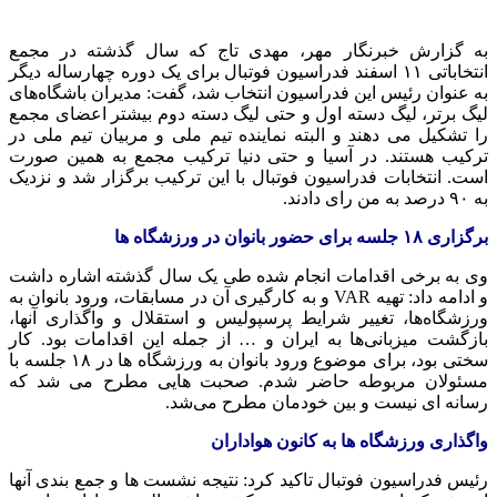
به گزارش خبرنگار مهر، مهدی تاج که سال گذشته در مجمع
انتخاباتی ۱۱ اسفند فدراسیون فوتبال برای یک دوره چهارساله دیگر
به عنوان رئیس این فدراسیون انتخاب شد، گفت: مدیران باشگاه‌های
لیگ برتر، لیگ دسته اول و حتی لیگ دسته دوم بیشتر اعضای مجمع
را تشکیل می دهند و البته نماینده تیم ملی و مربیان تیم ملی در
ترکیب هستند. در آسیا و حتی دنیا ترکیب مجمع به همین صورت
است. انتخابات فدراسیون فوتبال با این ترکیب برگزار شد و نزدیک
به ۹۰ درصد به من رای دادند.
برگزاری ۱۸ جلسه برای حضور بانوان در ورزشگاه ها
وی به برخی اقدامات انجام شده طی یک سال گذشته اشاره داشت
و ادامه داد: تهیه VAR و به کارگیری آن در مسابقات، ورود بانوان به
ورزشگاه‌ها، تغییر شرایط پرسپولیس و استقلال و واگذاری آنها،
بازگشت میزبانی‌ها به ایران و … از جمله این اقدامات بود. کار
سختی بود، برای موضوع ورود بانوان به ورزشگاه ها در ۱۸ جلسه با
مسئولان مربوطه حاضر شدم. صحبت هایی مطرح می شد که
رسانه ای نیست و بین خودمان مطرح می‌شد.
واگذاری ورزشگاه ها به کانون هواداران
رئیس فدراسیون فوتبال تاکید کرد: نتیجه نشست ها و جمع‌ بندی آنها