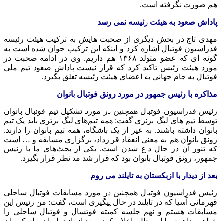
هم صورت نگرفته است.
پاداش صعود به هیئت رئیسه نمی رسد
مهدی تاج در بخش دیگری از صحبت هایش به ترکیب هیئت رئیسه
فدراسیون فوتبال اشاره کرد و اینکه این ترکیب جوان شده است به
گونه ای که عضو متولد ۱۳۶۸ هم داریم. وی در ادامه صحبت در
مورد هیئت رئیس تاکید کرد که قرار نیست پاداش صعود تیم ملی
فوتبال به جام جهانی به اعضای هیئت رئیسه تعلق بگیرد.
مذاکره با رئیس جمهور در مورد رونق فوتبال بانوان
رئیس فدراسیون فوتبال همچنین در مورد تشکیل تیم فوتبال بانوان
توسط تیم های لیگ برتری گفت: همه تیم‌های لیگ برتری باید یک تیم
بانوان داشته باشند. به غیر از یک باشگاه، همه تیم بانوان را دارند.
رونق بانوان هم به معنی انعقاد قرارداد، برگزاری مسابقه و … است
که تنور آن در حال داغ شدن است. یکی از بحث‌های ما با رئیس
جمهور، رونق فوتبال بانوان بود که قرار شد مد نظر قرار بگیرد.
بعد از دیدار با ازبکستان به تایلند می روم
رئیس فدراسیون فوتبال همچنین در مورد مسابقات فوتبال ساحلی
قهرمانی آسیا که در تایلند در حال پیگیری است، گفت: من رئیس این
مسابقات هستم و نهم جلسه کمیته فوتسال و فوتبال ساحلی را
خواهیم داشت. با این حال، اعلام کردم بعد از بازی ایران و ازبکستان