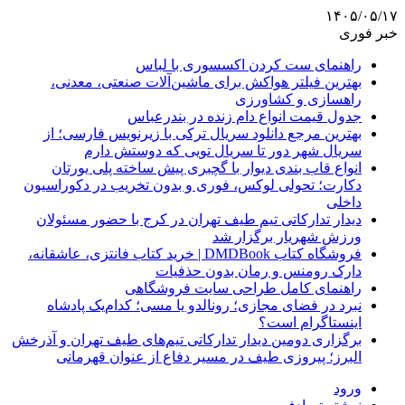
۱۴۰۵/۰۵/۱۷
خبر فوری
راهنمای ست کردن اکسسوری با لباس
بهترین فیلتر هواکش برای ماشین‌آلات صنعتی، معدنی،
راهسازی و کشاورزی
جدول قیمت انواع دام زنده در بندرعباس
بهترین مرجع دانلود سریال ترکی با زیرنویس فارسی؛ از
سریال شهر دور تا سریال تویی که دوستش دارم
انواع قاب بندی دیوار با گچبری پیش ساخته پلی یورتان
دکارت؛ تحولی لوکس، فوری و بدون تخریب در دکوراسیون
داخلی
دیدار تدارکاتی تیم طیف تهران در کرج با حضور مسئولان
ورزش شهریار برگزار شد
فروشگاه کتاب DMDBook | خرید کتاب فانتزی، عاشقانه،
دارک رومنس و رمان بدون حذفیات
راهنمای کامل طراحی سایت فروشگاهی
نبرد در فضای مجازی؛ رونالدو یا مسی؛ کدام‌یک پادشاه
اینستاگرام است؟
برگزاری دومین دیدار تدارکاتی تیم‌های طیف تهران و آذرخش
البرز؛ پیروزی طیف در مسیر دفاع از عنوان قهرمانی
ورود