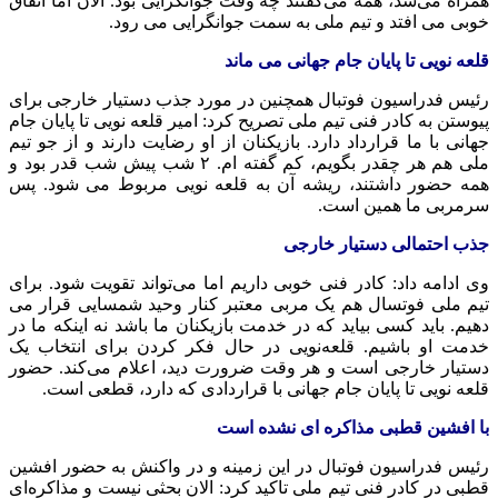
همراه می‌شد، همه می‌گفتند چه وقت جوانگرایی بود. الان اما اتفاق
خوبی می‌ افتد و تیم ملی به سمت جوانگرایی می‌ رود.
قلعه نویی تا پایان جام جهانی می ماند
رئیس فدراسیون فوتبال همچنین در مورد جذب دستیار خارجی برای
پیوستن به کادر فنی تیم ملی تصریح کرد: امیر قلعه‌ نویی تا پایان جام
جهانی با ما قرارداد دارد. بازیکنان از او رضایت دارند و از جو تیم
ملی هم هر چقدر بگویم، کم گفته‌ ام. ۲ شب پیش شب قدر بود و
همه حضور داشتند، ریشه آن به قلعه‌ نویی مربوط می شود. پس
سرمربی ما همین است.
جذب احتمالی دستیار خارجی
وی ادامه داد: کادر فنی خوبی داریم اما می‌تواند تقویت شود. برای
تیم ملی فوتسال‌ هم یک مربی معتبر کنار وحید شمسایی قرار می
دهیم. باید کسی بیاید که در خدمت بازیکنان ما باشد نه اینکه ما در
خدمت او باشیم. قلعه‌نویی در حال فکر کردن برای انتخاب یک
دستیار خارجی است و هر وقت ضرورت دید، اعلام می‌کند. حضور
قلعه نویی تا پایان جام جهانی با قراردادی که دارد، قطعی است.
با افشین قطبی مذاکره ای نشده است
رئیس فدراسیون فوتبال در این زمینه و در واکنش به حضور افشین
قطبی در کادر فنی تیم ملی تاکید کرد: الان بحثی نیست و مذاکره‌ای