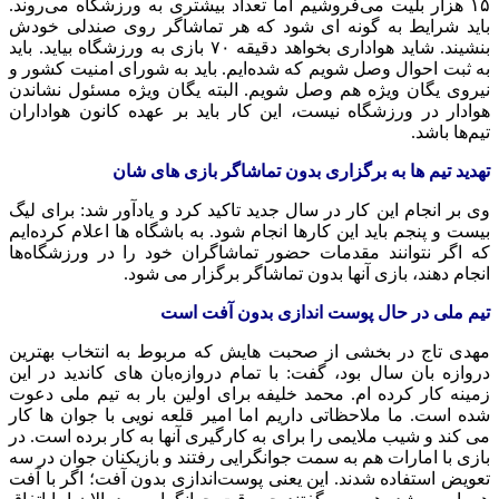
۱۵ هزار بلیت می‌فروشیم اما تعداد بیشتری به ورزشگاه می‌روند.
باید شرایط به گونه ای شود که هر تماشاگر روی صندلی خودش
بنشیند. شاید هواداری بخواهد دقیقه ۷۰ بازی به ورزشگاه بیاید. باید
به ثبت احوال وصل شویم که شده‌ایم. باید به شورای امنیت کشور و
نیروی یگان ویژه هم وصل شویم. البته یگان ویژه مسئول نشاندن
هوادار در ورزشگاه نیست، این کار باید بر عهده کانون هواداران
تیم‌ها باشد.
تهدید تیم ها به برگزاری بدون تماشاگر بازی های شان
وی بر انجام این کار در سال جدید تاکید کرد و یادآور شد: برای لیگ
بیست و پنجم باید این کارها انجام شود. به باشگاه ها اعلام کرده‌ایم
که اگر نتوانند مقدمات حضور تماشاگران خود را در ورزشگاه‌ها
انجام دهند، بازی‌ آنها بدون تماشاگر برگزار می‌ شود.
تیم ملی در حال پوست اندازی بدون آفت است
مهدی تاج در بخشی از صحبت هایش که مربوط به انتخاب بهترین
دروازه بان سال بود، گفت: با تمام دروازه‌بان‌ های کاندید در این
زمینه کار کرده ام. محمد خلیفه برای اولین بار به تیم ملی دعوت
شده است. ما ملاحظاتی داریم اما امیر قلعه‌ نویی با جوان ها کار
می کند و شیب ملایمی را برای به کارگیری آنها به کار برده است. در
بازی با امارات هم به سمت جوانگرایی رفتند و بازیکنان جوان در سه
تعویض استفاده شدند. این یعنی پوست‌اندازی بدون آفت؛ اگر با آفت