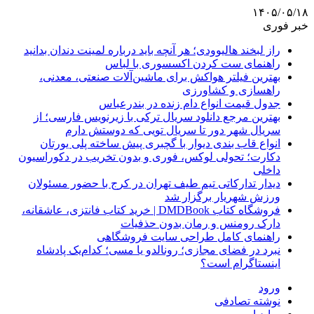
۱۴۰۵/۰۵/۱۸
خبر فوری
راز لبخند هالیوودی؛ هر آنچه باید درباره لمینت دندان بدانید
راهنمای ست کردن اکسسوری با لباس
بهترین فیلتر هواکش برای ماشین‌آلات صنعتی، معدنی،
راهسازی و کشاورزی
جدول قیمت انواع دام زنده در بندرعباس
بهترین مرجع دانلود سریال ترکی با زیرنویس فارسی؛ از
سریال شهر دور تا سریال تویی که دوستش دارم
انواع قاب بندی دیوار با گچبری پیش ساخته پلی یورتان
دکارت؛ تحولی لوکس، فوری و بدون تخریب در دکوراسیون
داخلی
دیدار تدارکاتی تیم طیف تهران در کرج با حضور مسئولان
ورزش شهریار برگزار شد
فروشگاه کتاب DMDBook | خرید کتاب فانتزی، عاشقانه،
دارک رومنس و رمان بدون حذفیات
راهنمای کامل طراحی سایت فروشگاهی
نبرد در فضای مجازی؛ رونالدو یا مسی؛ کدام‌یک پادشاه
اینستاگرام است؟
ورود
نوشته تصادفی