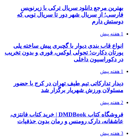
بهترین مرجع دانلود سریال ترکی با زیرنویس
فارسی؛ از سریال شهر دور تا سریال تویی که
دوستش دارم
1 هفته پیش
انواع قاب بندی دیوار با گچبری پیش ساخته پلی
یورتان دکارت؛ تحولی لوکس، فوری و بدون تخریب
در دکوراسیون داخلی
1 هفته پیش
دیدار تدارکاتی تیم طیف تهران در کرج با حضور
مسئولان ورزش شهریار برگزار شد
2 هفته پیش
فروشگاه کتاب DMDBook | خرید کتاب فانتزی،
عاشقانه، دارک رومنس و رمان بدون حذفیات
3 هفته پیش