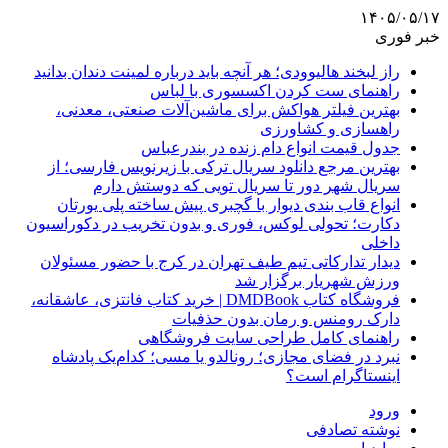
۱۴۰۵/۰۵/۱۷
خبر فوری
راز لبخند هالیوودی؛ هر آنچه باید درباره لمینت دندان بدانید
راهنمای ست کردن اکسسوری با لباس
بهترین فیلتر هواکش برای ماشین‌آلات صنعتی، معدنی،
راهسازی و کشاورزی
جدول قیمت انواع دام زنده در بندرعباس
بهترین مرجع دانلود سریال ترکی با زیرنویس فارسی؛ از
سریال شهر دور تا سریال تویی که دوستش دارم
انواع قاب بندی دیوار با گچبری پیش ساخته پلی یورتان
دکارت؛ تحولی لوکس، فوری و بدون تخریب در دکوراسیون
داخلی
دیدار تدارکاتی تیم طیف تهران در کرج با حضور مسئولان
ورزش شهریار برگزار شد
فروشگاه کتاب DMDBook | خرید کتاب فانتزی، عاشقانه،
دارک رومنس و رمان بدون حذفیات
راهنمای کامل طراحی سایت فروشگاهی
نبرد در فضای مجازی؛ رونالدو یا مسی؛ کدام‌یک پادشاه
اینستاگرام است؟
ورود
نوشته تصادفی