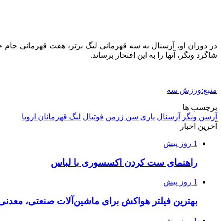
در دوران او، آرسنال به سه قهرمانی لیگ برتر، هفت قهرمانی جام حذ
شاگرد ونگر، آنها را به این افتخار برساند.
منبع:ورزش سه
برچسب ها
آرسن ونگر
آرسنال
پاری سن ژرمن
فوتبال
لیگ قهرمانان اروپا
آخرین اخبار
1 روز پیش
راهنمای ست کردن اکسسوری با لباس
1 روز پیش
بهترین فیلتر هواکش برای ماشین‌آلات صنعتی، معدن
1 روز پیش