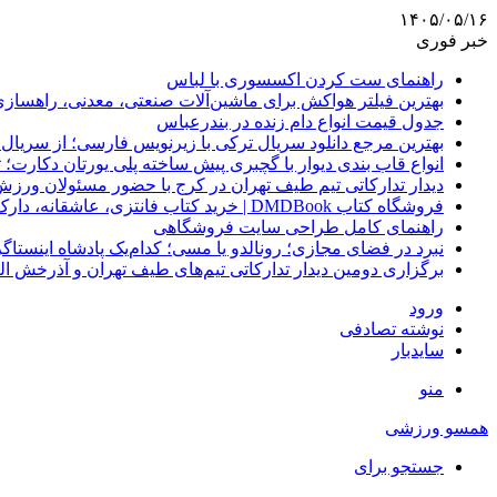
۱۴۰۵/۰۵/۱۶
خبر فوری
راهنمای ست کردن اکسسوری با لباس
بهترین فیلتر هواکش برای ماشین‌آلات صنعتی، معدنی، راهساز
جدول قیمت انواع دام زنده در بندرعباس
بهترین مرجع دانلود سریال ترکی با زیرنویس فارسی؛ از سریال
انواع قاب بندی دیوار با گچبری پیش ساخته پلی یورتان دکارت
دیدار تدارکاتی تیم طیف تهران در کرج با حضور مسئولان ورزش
فروشگاه کتاب DMDBook | خرید کتاب فانتزی، عاشقانه، دارک رومنس و رمان بدون حذفیات
راهنمای کامل طراحی سایت فروشگاهی
نبرد در فضای مجازی؛ رونالدو یا مسی؛ کدام‌یک پادشاه اینستا
برگزاری دومین دیدار تدارکاتی تیم‌های طیف تهران و آذرخش ا
ورود
نوشته تصادفی
سایدبار
منو
همسو ورزشی
جستجو برای