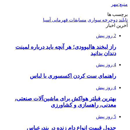
منبع:مهر
برچسب ها
تایلند
دوچرخه سواری
مسابقات قهرمانی آسیا
آخرین اخبار
2 روز پیش
راز لبخند هالیوودی؛ هر آنچه باید درباره لمینت
دندان بدانید
4 روز پیش
راهنمای ست کردن اکسسوری با لباس
4 روز پیش
بهترین فیلتر هواکش برای ماشین‌آلات صنعتی،
معدنی، راهسازی و کشاورزی
5 روز پیش
جدول قیمت انواع دام زنده در بندرعباس