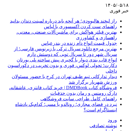
۱۴۰۵/۰۵/۱۸
خبر فوری
راز لبخند هالیوودی؛ هر آنچه باید درباره لمینت دندان بدانید
راهنمای ست کردن اکسسوری با لباس
بهترین فیلتر هواکش برای ماشین‌آلات صنعتی، معدنی،
راهسازی و کشاورزی
جدول قیمت انواع دام زنده در بندرعباس
بهترین مرجع دانلود سریال ترکی با زیرنویس فارسی؛ از
سریال شهر دور تا سریال تویی که دوستش دارم
انواع قاب بندی دیوار با گچبری پیش ساخته پلی یورتان
دکارت؛ تحولی لوکس، فوری و بدون تخریب در دکوراسیون
داخلی
دیدار تدارکاتی تیم طیف تهران در کرج با حضور مسئولان
ورزش شهریار برگزار شد
فروشگاه کتاب DMDBook | خرید کتاب فانتزی، عاشقانه،
دارک رومنس و رمان بدون حذفیات
راهنمای کامل طراحی سایت فروشگاهی
نبرد در فضای مجازی؛ رونالدو یا مسی؛ کدام‌یک پادشاه
اینستاگرام است؟
ورود
نوشته تصادفی