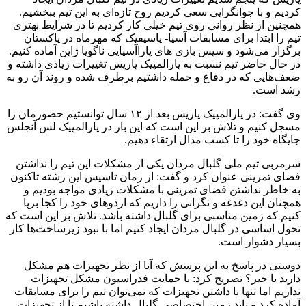
کردیم و با جوانگرایی سعی کردیم روح تازه‌ای به این تیم ببخشیم.
همچنین از نظر روانی روی تیم خیلی کار کردیم تا در شرایط بهتری
تیم را ابتدا برای مسابقات آسیا- پاسیفیک که مهرماه در پاکستان
برگزار می‌شود و سپس بازی های پاراآسیایی ناگویا ژاپن آماده کنیم.
در حال حاضر تیم نسبت به پارالمپیک پاریس تغییرات زیادی داشته و
ضعف‌هایی که در دفاع و حمله داشتیم برطرف شده و روند آن رو به
رشد است.
وی گفت: در پارالمپیک پاریس بعد از ۱۲ سال توانستیم حضورمان را
مسجل کنیم و تلاش بر این است که این بار در پارالمپیک لس آنجلس
جایگاه خود را تا کسب مدال ارتقاء دهیم.
سرمربی تیم ملی گلبال مردان یکی از مشکلات این تیم را نداشتن
فضای تمرینی عنوان کرد و گفت: از زمان تاسیس این رشته تاکنون
به خاطر نداشتن فضای تمرینی با مشکلات زیادی مواجه بودیم و
همچنان این دغدغه و نگرانی را داریم که اردوهای خود را کجا برپا
کنیم که زمین مناسبی برای گلبال داشته باشد. تلاش بر این است که
تحول اساسی در گلبال مردان ایجاد کنیم اما با نبود زیرساخت‌ها کار
بسیار دشوار است.
دوستی در پاسخ به این پرسش که آیا از نظر تجهیزات هم مشکل
دارید یا خیر؟ تصریح کرد: با حمایت فدراسیون مشکل تجهیزات
نداریم اما تنها با داشتن تجهیزات که نمی‌توان تیم را برای مسابقات
آماده کرد و باید زمین اختصاصی گلبال داشته باشیم تا از تجهیزات