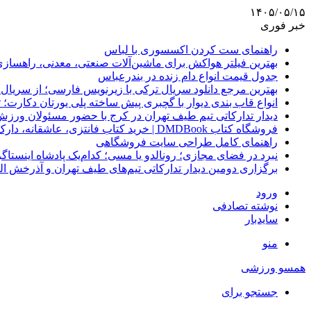
۱۴۰۵/۰۵/۱۵
خبر فوری
راهنمای ست کردن اکسسوری با لباس
بهترین فیلتر هواکش برای ماشین‌آلات صنعتی، معدنی، راهساز
جدول قیمت انواع دام زنده در بندرعباس
بهترین مرجع دانلود سریال ترکی با زیرنویس فارسی؛ از سریال
انواع قاب بندی دیوار با گچبری پیش ساخته پلی یورتان دکارت
دیدار تدارکاتی تیم طیف تهران در کرج با حضور مسئولان ورزش
فروشگاه کتاب DMDBook | خرید کتاب فانتزی، عاشقانه، دارک رومنس و رمان بدون حذفیات
راهنمای کامل طراحی سایت فروشگاهی
نبرد در فضای مجازی؛ رونالدو یا مسی؛ کدام‌یک پادشاه اینستا
برگزاری دومین دیدار تدارکاتی تیم‌های طیف تهران و آذرخش ا
ورود
نوشته تصادفی
سایدبار
منو
همسو ورزشی
جستجو برای