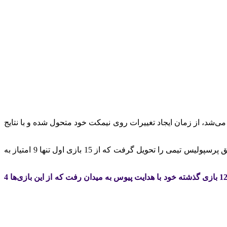
شد، از زمان ایجاد تغییرات روی نیمکت خود متحول شده و با نتایج
اوایل زمستان 1403 بود که مسئولان باشگاه نیروی زمینی فرشاد پیوس را جایگزین امیر ابهری، سرمربی مستعفی خود کردند. آقای گل سابق پرسپولیس تیمی را تحویل گرفت که از 15 بازی اول تنها 9 امتیاز به
با حضور فرشاد پیوس و همکارانش هم نیروی زمینی به تیمی قدرتمند تبدیل شده که توانایی شکست هر تیمی را دارد. تیم نظامی لیگ یک در 12 بازی گذشته خود با هدایت پیوس به میدان رفت که از این بازی‌ها 4