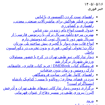
۱۴۰۵/۰۵/۱۶
خبر فوری
راهنمای ست کردن اکسسوری با لباس
بهترین فیلتر هواکش برای ماشین‌آلات صنعتی، معدنی،
راهسازی و کشاورزی
جدول قیمت انواع دام زنده در بندرعباس
بهترین مرجع دانلود سریال ترکی با زیرنویس فارسی؛ از
سریال شهر دور تا سریال تویی که دوستش دارم
انواع قاب بندی دیوار با گچبری پیش ساخته پلی یورتان
دکارت؛ تحولی لوکس، فوری و بدون تخریب در دکوراسیون
داخلی
دیدار تدارکاتی تیم طیف تهران در کرج با حضور مسئولان
ورزش شهریار برگزار شد
فروشگاه کتاب DMDBook | خرید کتاب فانتزی، عاشقانه،
دارک رومنس و رمان بدون حذفیات
راهنمای کامل طراحی سایت فروشگاهی
نبرد در فضای مجازی؛ رونالدو یا مسی؛ کدام‌یک پادشاه
اینستاگرام است؟
برگزاری دومین دیدار تدارکاتی تیم‌های طیف تهران و آذرخش
البرز؛ پیروزی طیف در مسیر دفاع از عنوان قهرمانی
ورود