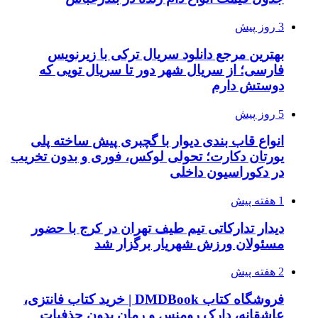
3 روز پیش
بهترین مرجع دانلود سریال ترکی با زیرنویس
فارسی؛ از سریال شهر دور تا سریال تویی که
دوستش دارم
5 روز پیش
انواع قاب بندی دیوار با گچبری پیش ساخته پلی
یورتان دکارت؛ تحولی لوکس، فوری و بدون تخریب
در دکوراسیون داخلی
1 هفته پیش
دیدار تدارکاتی تیم طیف تهران در کرج با حضور
مسئولان ورزش شهریار برگزار شد
2 هفته پیش
فروشگاه کتاب DMDBook | خرید کتاب فانتزی،
عاشقانه، دارک رومنس و رمان بدون حذفیات