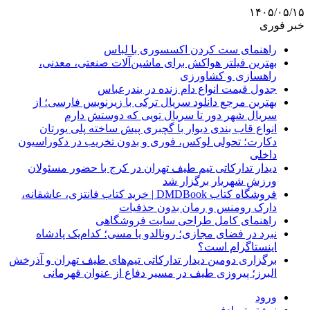
۱۴۰۵/۰۵/۱۵
خبر فوری
راهنمای ست کردن اکسسوری با لباس
بهترین فیلتر هواکش برای ماشین‌آلات صنعتی، معدنی،
راهسازی و کشاورزی
جدول قیمت انواع دام زنده در بندرعباس
بهترین مرجع دانلود سریال ترکی با زیرنویس فارسی؛ از
سریال شهر دور تا سریال تویی که دوستش دارم
انواع قاب بندی دیوار با گچبری پیش ساخته پلی یورتان
دکارت؛ تحولی لوکس، فوری و بدون تخریب در دکوراسیون
داخلی
دیدار تدارکاتی تیم طیف تهران در کرج با حضور مسئولان
ورزش شهریار برگزار شد
فروشگاه کتاب DMDBook | خرید کتاب فانتزی، عاشقانه،
دارک رومنس و رمان بدون حذفیات
راهنمای کامل طراحی سایت فروشگاهی
نبرد در فضای مجازی؛ رونالدو یا مسی؛ کدام‌یک پادشاه
اینستاگرام است؟
برگزاری دومین دیدار تدارکاتی تیم‌های طیف تهران و آذرخش
البرز؛ پیروزی طیف در مسیر دفاع از عنوان قهرمانی
ورود