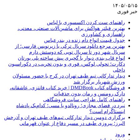
۱۴۰۵/۰۵/۱۵
خبر فوری
راهنمای ست کردن اکسسوری با لباس
بهترین فیلتر هواکش برای ماشین‌آلات صنعتی، معدنی،
راهسازی و کشاورزی
جدول قیمت انواع دام زنده در بندرعباس
بهترین مرجع دانلود سریال ترکی با زیرنویس فارسی؛ از
سریال شهر دور تا سریال تویی که دوستش دارم
انواع قاب بندی دیوار با گچبری پیش ساخته پلی یورتان
دکارت؛ تحولی لوکس، فوری و بدون تخریب در دکوراسیون
داخلی
دیدار تدارکاتی تیم طیف تهران در کرج با حضور مسئولان
ورزش شهریار برگزار شد
فروشگاه کتاب DMDBook | خرید کتاب فانتزی، عاشقانه،
دارک رومنس و رمان بدون حذفیات
راهنمای کامل طراحی سایت فروشگاهی
نبرد در فضای مجازی؛ رونالدو یا مسی؛ کدام‌یک پادشاه
اینستاگرام است؟
برگزاری دومین دیدار تدارکاتی تیم‌های طیف تهران و آذرخش
البرز؛ پیروزی طیف در مسیر دفاع از عنوان قهرمانی
ورود