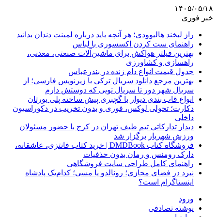
۱۴۰۵/۰۵/۱۸
خبر فوری
راز لبخند هالیوودی؛ هر آنچه باید درباره لمینت دندان بدانید
راهنمای ست کردن اکسسوری با لباس
بهترین فیلتر هواکش برای ماشین‌آلات صنعتی، معدنی،
راهسازی و کشاورزی
جدول قیمت انواع دام زنده در بندرعباس
بهترین مرجع دانلود سریال ترکی با زیرنویس فارسی؛ از
سریال شهر دور تا سریال تویی که دوستش دارم
انواع قاب بندی دیوار با گچبری پیش ساخته پلی یورتان
دکارت؛ تحولی لوکس، فوری و بدون تخریب در دکوراسیون
داخلی
دیدار تدارکاتی تیم طیف تهران در کرج با حضور مسئولان
ورزش شهریار برگزار شد
فروشگاه کتاب DMDBook | خرید کتاب فانتزی، عاشقانه،
دارک رومنس و رمان بدون حذفیات
راهنمای کامل طراحی سایت فروشگاهی
نبرد در فضای مجازی؛ رونالدو یا مسی؛ کدام‌یک پادشاه
اینستاگرام است؟
ورود
نوشته تصادفی