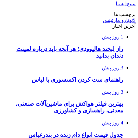
منبع:ایسنا
برچسب ها
لائوتارو مارتینس
آخرین اخبار
1 روز پیش
راز لبخند هالیوودی؛ هر آنچه باید درباره لمینت
دندان بدانید
3 روز پیش
راهنمای ست کردن اکسسوری با لباس
3 روز پیش
بهترین فیلتر هواکش برای ماشین‌آلات صنعتی،
معدنی، راهسازی و کشاورزی
4 روز پیش
جدول قیمت انواع دام زنده در بندرعباس