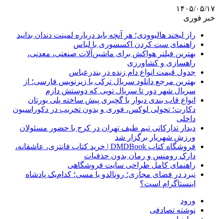
۱۴۰۵/۰۵/۱۷
خبر فوری
راز لبخند هالیوودی؛ هر آنچه باید درباره لمینت دندان بدانید
راهنمای ست کردن اکسسوری با لباس
بهترین فیلتر هواکش برای ماشین‌آلات صنعتی، معدنی،
راهسازی و کشاورزی
جدول قیمت انواع دام زنده در بندرعباس
بهترین مرجع دانلود سریال ترکی با زیرنویس فارسی؛ از
سریال شهر دور تا سریال تویی که دوستش دارم
انواع قاب بندی دیوار با گچبری پیش ساخته پلی یورتان
دکارت؛ تحولی لوکس، فوری و بدون تخریب در دکوراسیون
داخلی
دیدار تدارکاتی تیم طیف تهران در کرج با حضور مسئولان
ورزش شهریار برگزار شد
فروشگاه کتاب DMDBook | خرید کتاب فانتزی، عاشقانه،
دارک رومنس و رمان بدون حذفیات
راهنمای کامل طراحی سایت فروشگاهی
نبرد در فضای مجازی؛ رونالدو یا مسی؛ کدام‌یک پادشاه
اینستاگرام است؟
ورود
نوشته تصادفی