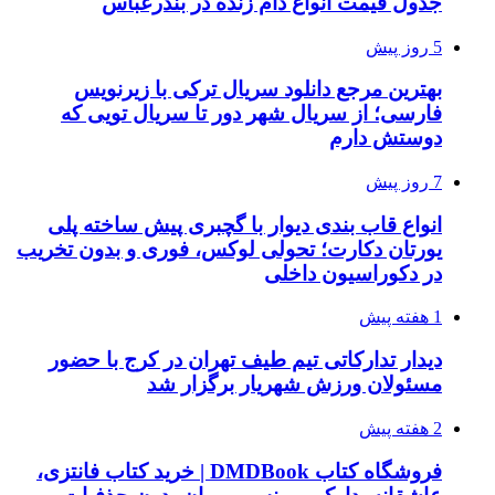
جدول قیمت انواع دام زنده در بندرعباس
5 روز پیش
بهترین مرجع دانلود سریال ترکی با زیرنویس
فارسی؛ از سریال شهر دور تا سریال تویی که
دوستش دارم
7 روز پیش
انواع قاب بندی دیوار با گچبری پیش ساخته پلی
یورتان دکارت؛ تحولی لوکس، فوری و بدون تخریب
در دکوراسیون داخلی
1 هفته پیش
دیدار تدارکاتی تیم طیف تهران در کرج با حضور
مسئولان ورزش شهریار برگزار شد
2 هفته پیش
فروشگاه کتاب DMDBook | خرید کتاب فانتزی،