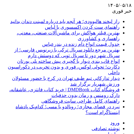
۱۴۰۵/۰۵/۱۸
خبر فوری
راز لبخند هالیوودی؛ هر آنچه باید درباره لمینت دندان بدانید
راهنمای ست کردن اکسسوری با لباس
بهترین فیلتر هواکش برای ماشین‌آلات صنعتی، معدنی،
راهسازی و کشاورزی
جدول قیمت انواع دام زنده در بندرعباس
بهترین مرجع دانلود سریال ترکی با زیرنویس فارسی؛ از
سریال شهر دور تا سریال تویی که دوستش دارم
انواع قاب بندی دیوار با گچبری پیش ساخته پلی یورتان
دکارت؛ تحولی لوکس، فوری و بدون تخریب در دکوراسیون
داخلی
دیدار تدارکاتی تیم طیف تهران در کرج با حضور مسئولان
ورزش شهریار برگزار شد
فروشگاه کتاب DMDBook | خرید کتاب فانتزی، عاشقانه،
دارک رومنس و رمان بدون حذفیات
راهنمای کامل طراحی سایت فروشگاهی
نبرد در فضای مجازی؛ رونالدو یا مسی؛ کدام‌یک پادشاه
اینستاگرام است؟
ورود
نوشته تصادفی