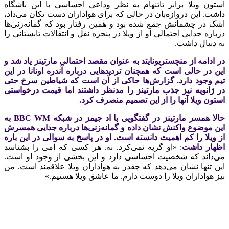
استون ویلا برابر تاتنهام به‌ نظر وداعی احساسی با این باشگاه
داشت. این دروازه‌بان در حالی که برای هواداران دست تکان می‌داد،
اشک در چشمانش جمع شده بود و همین رفتار بود که گمانه‌زنی‌ها
درباره جدایی احتمالی او از ویلا در پنجره نقل‌ و انتقالات تابستانی را
به دنبال داشت.
در ادامه از منچستریونایتد به‌ عنوان مقصد احتمالی مارتینز یاد شد و
این در حالی است که همچنان تردیدهایی درباره آندره اونانا در این
تیم وجود دارد. گزارش‌ها حاکی از آن است که شیاطین سرخ حتی
در ژانویه نیز جذب مارتینز را مدنظر داشتند اما قیمت درخواستی
استون ویلا آنها را از این تصمیم منصرف کرد.
حالا همسر مارتینز در گفتگویی با اد جیمز در شبکه BBC WM به
این موضوع واکنش نشان داده و گمانه‌زنی‌ها درباره جدایی همسرش
از ویلا را کم‌ اهمیت دانسته است. او در پاسخ به سوالی در این باره
اظهار داشت
: «او گریه نمی‌کرد. نه. هر کسی که امی را بشناسد
می‌داند که شخصیت احساسی دارد و این بخشی از وجود او است.
این تنها نشان می‌دهد که چقدر به هواداران ویلا علاقمند است. من
نیز هواداران ویلا را دوست دارم. ما عاشق ویلا هستیم.»