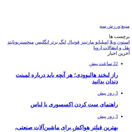
منبع:ورزش سه
برچسب ها
استون ویلا
امیلیانو مارتینز
فوتبال
لیگ برتر انگلیس
منچستریونایتد
نقل و انتقالات اروپا
آخرین اخبار
22 ساعت پیش
راز لبخند هالیوودی؛ هر آنچه باید درباره لمینت
دندان بدانید
3 روز پیش
راهنمای ست کردن اکسسوری با لباس
3 روز پیش
بهترین فیلتر هواکش برای ماشین‌آلات صنعتی،