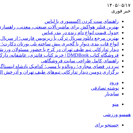
۱۴۰۵/۰۵/۱۷
خبر فوری
راهنمای ست کردن اکسسوری با لباس
بهترین فیلتر هواکش برای ماشین‌آلات صنعتی، معدنی، راهساز
جدول قیمت انواع دام زنده در بندرعباس
بهترین مرجع دانلود سریال ترکی با زیرنویس فارسی؛ از سریال
انواع قاب بندی دیوار با گچبری پیش ساخته پلی یورتان دکارت
دیدار تدارکاتی تیم طیف تهران در کرج با حضور مسئولان ورزش
فروشگاه کتاب DMDBook | خرید کتاب فانتزی، عاشقانه، دارک رومنس و رمان بدون حذفیات
راهنمای کامل طراحی سایت فروشگاهی
نبرد در فضای مجازی؛ رونالدو یا مسی؛ کدام‌یک پادشاه اینستا
برگزاری دومین دیدار تدارکاتی تیم‌های طیف تهران و آذرخش ا
ورود
نوشته تصادفی
سایدبار
منو
همسو ورزشی
جستجو برای