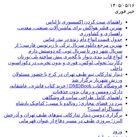
۱۴۰۵/۰۵/۱۶
خبر فوری
راهنمای ست کردن اکسسوری با لباس
بهترین فیلتر هواکش برای ماشین‌آلات صنعتی، معدنی،
راهسازی و کشاورزی
جدول قیمت انواع دام زنده در بندرعباس
بهترین مرجع دانلود سریال ترکی با زیرنویس فارسی؛ از
سریال شهر دور تا سریال تویی که دوستش دارم
انواع قاب بندی دیوار با گچبری پیش ساخته پلی یورتان
دکارت؛ تحولی لوکس، فوری و بدون تخریب در دکوراسیون
داخلی
دیدار تدارکاتی تیم طیف تهران در کرج با حضور مسئولان
ورزش شهریار برگزار شد
فروشگاه کتاب DMDBook | خرید کتاب فانتزی، عاشقانه،
دارک رومنس و رمان بدون حذفیات
راهنمای کامل طراحی سایت فروشگاهی
نبرد در فضای مجازی؛ رونالدو یا مسی؛ کدام‌یک پادشاه
اینستاگرام است؟
برگزاری دومین دیدار تدارکاتی تیم‌های طیف تهران و آذرخش
البرز؛ پیروزی طیف در مسیر دفاع از عنوان قهرمانی
ورود