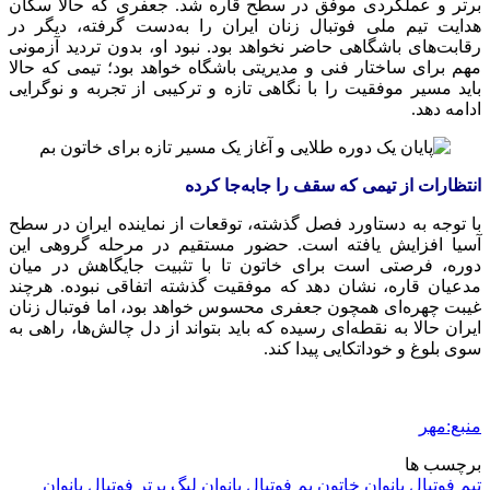
برتر و عملکردی موفق در سطح قاره شد. جعفری که حالا سکان
هدایت تیم ملی فوتبال زنان ایران را به‌دست گرفته، دیگر در
رقابت‌های باشگاهی حاضر نخواهد بود. نبود او، بدون تردید آزمونی
مهم برای ساختار فنی و مدیریتی باشگاه خواهد بود؛ تیمی که حالا
باید مسیر موفقیت را با نگاهی تازه و ترکیبی از تجربه و نوگرایی
ادامه دهد.
انتظارات از تیمی که سقف را جابه‌جا کرده
با توجه به دستاورد فصل گذشته، توقعات از نماینده ایران در سطح
آسیا افزایش یافته است. حضور مستقیم در مرحله گروهی این
دوره، فرصتی است برای خاتون تا با تثبیت جایگاهش در میان
مدعیان قاره، نشان دهد که موفقیت گذشته اتفاقی نبوده. هرچند
غیبت چهره‌ای همچون جعفری محسوس خواهد بود، اما فوتبال زنان
ایران حالا به نقطه‌ای رسیده که باید بتواند از دل چالش‌ها، راهی به
سوی بلوغ و خوداتکایی پیدا کند.
منبع:مهر
برچسب ها
تیم فوتبال بانوان خاتون بم
فوتبال بانوان
لیگ برتر فوتبال بانوان