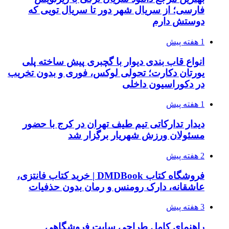
فارسی؛ از سریال شهر دور تا سریال تویی که
دوستش دارم
1 هفته پیش
انواع قاب بندی دیوار با گچبری پیش ساخته پلی
یورتان دکارت؛ تحولی لوکس، فوری و بدون تخریب
در دکوراسیون داخلی
1 هفته پیش
دیدار تدارکاتی تیم طیف تهران در کرج با حضور
مسئولان ورزش شهریار برگزار شد
2 هفته پیش
فروشگاه کتاب DMDBook | خرید کتاب فانتزی،
عاشقانه، دارک رومنس و رمان بدون حذفیات
3 هفته پیش
راهنمای کامل طراحی سایت فروشگاهی