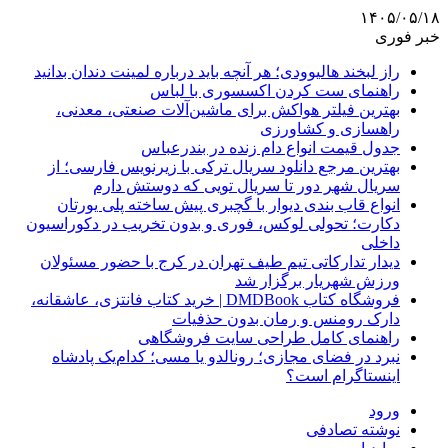
۱۴۰۵/۰۵/۱۸
خبر فوری
راز لبخند هالیوودی؛ هر آنچه باید درباره لمینت دندان بدانید
راهنمای ست کردن اکسسوری با لباس
بهترین فیلتر هواکش برای ماشین‌آلات صنعتی، معدنی،
راهسازی و کشاورزی
جدول قیمت انواع دام زنده در بندرعباس
بهترین مرجع دانلود سریال ترکی با زیرنویس فارسی؛ از
سریال شهر دور تا سریال تویی که دوستش دارم
انواع قاب بندی دیوار با گچبری پیش ساخته پلی یورتان
دکارت؛ تحولی لوکس، فوری و بدون تخریب در دکوراسیون
داخلی
دیدار تدارکاتی تیم طیف تهران در کرج با حضور مسئولان
ورزش شهریار برگزار شد
فروشگاه کتاب DMDBook | خرید کتاب فانتزی، عاشقانه،
دارک رومنس و رمان بدون حذفیات
راهنمای کامل طراحی سایت فروشگاهی
نبرد در فضای مجازی؛ رونالدو یا مسی؛ کدام‌یک پادشاه
اینستاگرام است؟
ورود
نوشته تصادفی