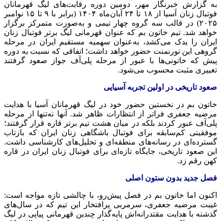
به گزارش خبرنگار مهر، دومین دوره رقابت‌های لیگ قهرمانان
فوتبال زنان آسیا از ۱۸ تا ۲۴ آبان‌ماه ۱۴۰۴ (برابر با ۹ تا ۱۵ نوامبر
۲۰۲۵) در قالب سه گروه چهار تیمی و به‌صورت متمرکز برگزار
خواهد شد. تیم خاتون بم که عنوان قهرمانی لیگ برتر فوتبال زنان
ایران را یدک می‌کشد، به‌عنوان سهمیه مستقیم ایران در مرحله
گروهی این تورنمنت حضور خواهد داشت؛ اتفاقی که نسبت به دوره
پیش که خاتونی‌ها با عبور از مرحله پلی‌آف جواز صعود گرفتند
تغییری مثبت محسوب می‌شود.
صعود تاریخی در اولین تجربه آسیایی
خاتون بم در نخستین حضور خود در لیگ قهرمانان آسیا با هدایت
مرضیه جعفری فراتر از انتظارات ظاهر شد. آنها نه‌تنها از مرحله
پلی‌آف عبور کردند بلکه در میان هشت تیم برتر قاره قرار گرفتند؛
موفقیتی کم‌سابقه برای فوتبال باشگاهی زنان ایران که بازتاب
گسترده‌ای در رسانه‌های منطقه‌ای و تحلیل‌های کارشناسی داشت.
این صعود تاریخی، جایگاه تازه‌ای برای فوتبال زنان ایران در قاره
کهن رقم زد.
فصل جدید بدون ستون اصلی
اکنون اما خاتون بم در فصل پیش‌رو، با چالشی تازه مواجه است:
غیبت مرضیه جعفری، سرمربی پرافتخار این تیم که در سال‌های
گذشته با هدایت مقتدرانه‌اش پایه‌گذار چندین قهرمانی پیاپی در لیگ