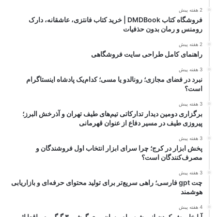
2 هفته پیش
فروشگاه کتاب DMDBook | خرید کتاب فانتزی، عاشقانه، دارک
رومنس و رمان بدون حذفیات
2 هفته پیش
راهنمای کامل طراحی سایت فروشگاهی
3 هفته پیش
نبرد در فضای مجازی؛ رونالدو یا مسی؛ کدام‌یک پادشاه اینستاگرام
است؟
3 هفته پیش
برگزاری دومین دیدار تدارکاتی تیم‌های طیف تهران و آذرخش البرز؛
پیروزی طیف در مسیر دفاع از عنوان قهرمانی
3 هفته پیش
پخش ابزار در کرج؛ چرا سرای ابزار انتخاب اول فروشندگان و
مصرف‌کنندگان است؟
3 هفته پیش
چت gpt فارسی؛ راهی سریع‌تر برای تولید محتوای حرفه‌ای و بازاریابی
هوشمند
4 هفته پیش
آیا خاموش کردن انیمیشن پیام رسان روی گوشی ۳ گیگ رم واقعا اثر